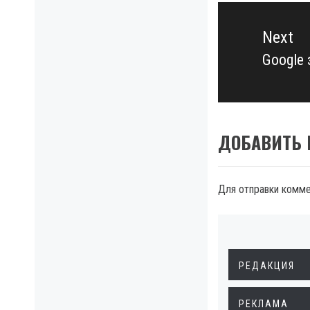
Next
Google
Next
post:
ДОБАВИТЬ
Для отправки комм
РЕДАКЦИЯ
РЕКЛАМА