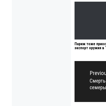
Париж тоже приос
экспорт оружия в
Навигация
по
Previo
записям
Смерть
Previo
семер
post: