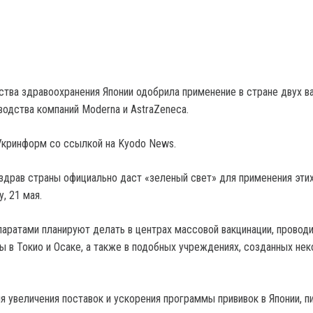
тва здравоохранения Японии одобрила применение в стране двух ва
водства компаний Moderna и AstraZeneca.
Укринформ со ссылкой на Kyodo News.
здрав страны официально даст «зеленый свет» для применения эти
у, 21 мая.
паратами планируют делать в центрах массовой вакцинации, провод
 в Токио и Осаке, а также в подобных учреждениях, созданных не
я увеличения поставок и ускорения программы прививок в Японии, п