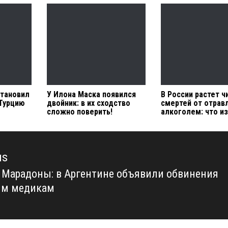
тановил
У Илона Маска появился
В России растет ч
 Турцию
двойник: в их сходство
смертей от отрав
сложно поверить!
алкоголем: что и
us
 Марадоны: в Аргентине объявили обвинения
us
ым медикам