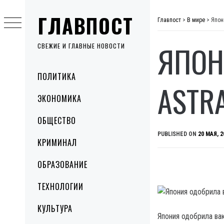
Skip
ГЛАВПОСТ
to
Главпост
>
В мире
>
Япон
content
ЯПОН
СВЕЖИЕ И ГЛАВНЫЕ НОВОСТИ
Primary
ПОЛИТИКА
Menu
ASTR
ЭКОНОМИКА
ОБЩЕСТВО
PUBLISHED ON
20 МАЯ, 2
КРИМИНАЛ
ОБРАЗОВАНИЕ
ТЕХНОЛОГИИ
КУЛЬТУРА
Япония одобрила ва