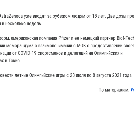
AstraZeneca уже вводят за рубежом людям от 18 лет. Две дозы пр
 в несколько недель.
орм, американская компания Pfizer и ее немецкий партнер BioNTec
нии меморандума о взаимопонимании с МОК о предоставлении свое
инации от COVID-19 спортсменов и делегаций на Олимпийских и
х в Токио.
овести летние Олимпийские игры с 23 июля по 8 августа 2021 года.
По материалам:
У