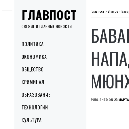
Skip
ГЛАВПОСТ
to
Главпост
>
В мире
>
Бава
content
БАВА
СВЕЖИЕ И ГЛАВНЫЕ НОВОСТИ
Primary
ПОЛИТИКА
Menu
НАПА
ЭКОНОМИКА
ОБЩЕСТВО
МЮНХ
КРИМИНАЛ
ОБРАЗОВАНИЕ
PUBLISHED ON
23 МАРТА
ТЕХНОЛОГИИ
КУЛЬТУРА