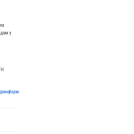
я
для
адам у
УН
кринформ