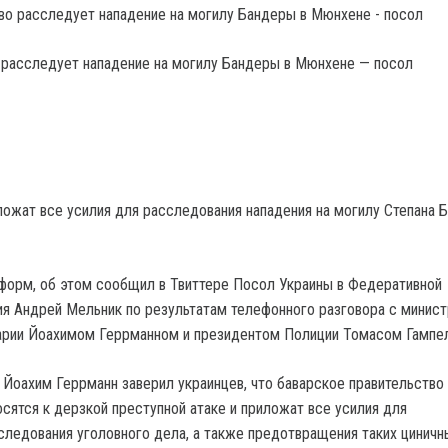
 расследует нападение на могилу Бандеры в Мюнхене — посол
ложат все усилия для расследования нападения на могилу Степана 
форм, об этом сообщил в Твиттере Посол Украины в Федеративной
я Андрей Мельник по результатам телефонного разговора с минис
варии Йоахимом Геррманном и президентом Полиции Томасом Гампе
 Йоахим Геррманн заверил украинцев, что баварское правительство 
осятся к дерзкой преступной атаке и приложат все усилия для
следования уголовного дела, а также предотвращения таких циничн