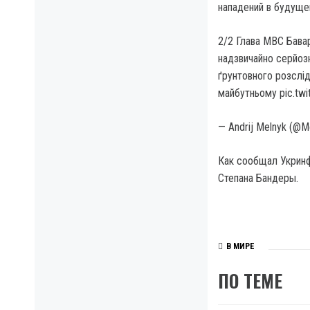
нападений в будуще
2/2 Глава МВС Бавар
надзвичайно серйозн
ґрунтовного розслід
майбутньому pic.tw
— Andrij Melnyk (@M
Как сообщал Укрин
Степана Бандеры.
В МИРЕ
ПО ТЕМЕ