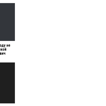
оду не
ской
вич