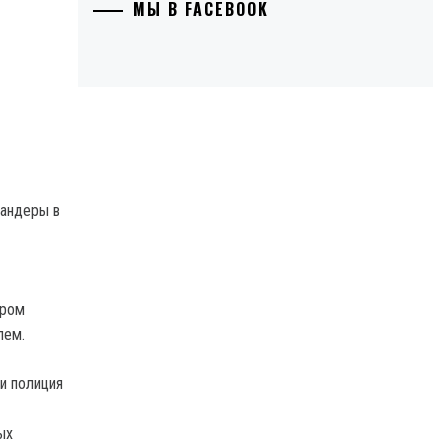
МЫ В FACEBOOK
Бандеры в
тром
лем.
и полиция
ых