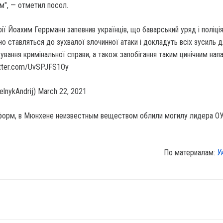
м", — отметил посол.
ії Йоахим Геррманн запевнив українців, що баварський уряд і поліці
о ставляться до зухвалої злочинної атаки і докладуть всіх зусиль 
ування кримінальної справи, а також запобігання таким цинічним нап
itter.com/UvSPJFS1Oy
elnykAndrij) March 22, 2021
форм, в Мюнхене неизвестным веществом облили могилу лидера О
По материалам:
У