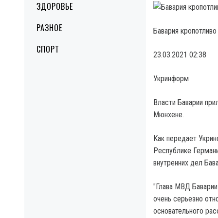
ЗДОРОВЬЕ
РАЗНОЕ
Бавария кропотливо
СПОРТ
23.03.2021 02:38
Укринформ
Власти Баварии при
Мюнхене.
Как передает Укрин
Республике Германи
внутренних дел Ба
"Глава МВД Баварии
очень серьезно отн
основательного рас