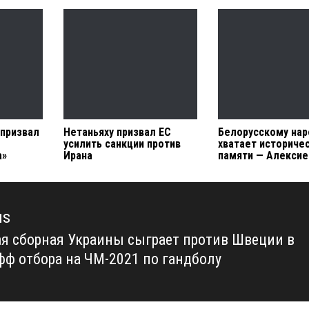
призвал
Нетаньяху призвал ЕС
Белорусскому нар
усилить санкции против
хватает историче
а»
Ирана
памяти — Алексие
us
я сборная Украины сыграет против Швеции в
us
фф отбора на ЧМ-2021 по гандболу