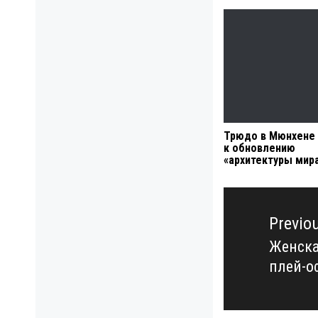
Трюдо в Мюнхене 
к обновлению
«архитектуры мир
Навигация
по
Previo
записям
Женска
Previo
плей-о
post: