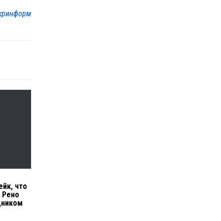
кринформ
ейк, что
 Рено
дником