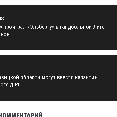
us
» проиграл «Ольборгу» в гандбольной Лиге
us
онов
овицкой области могут ввести карантин
ого дня
 КОММЕНТАРИЙ