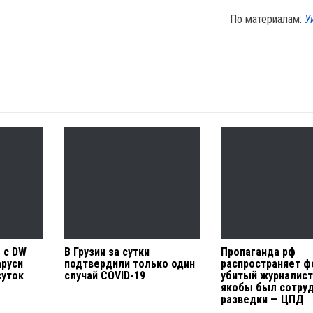
По материалам:
У
 с DW
В Грузии за сутки
Пропаганда рф
аруси
подтвердили только один
распространяет ф
суток
случай COVID-19
убитый журналист
якобы был сотру
разведки — ЦПД