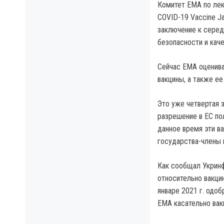
Комитет EMA по лек
COVID-19 Vaccine J
заключение к середи
безопасности и кач
Сейчас EMA оценива
вакцины, а также ее
Это уже четвертая 
разрешение в ЕС пол
данное время эти в
государства-члены 
Как сообщал Укринф
относительно вакцин
январе 2021 г. одоб
EMA касательно вак