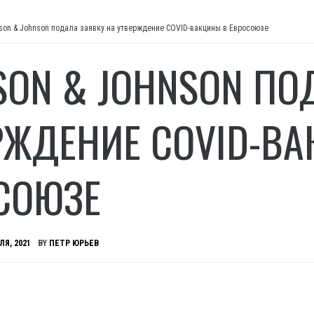
son & Johnson подала заявку на утверждение COVID-вакцины в Евросоюзе
SON & JOHNSON ПО
РЖДЕНИЕ COVID-В
СОЮЗЕ
ЛЯ, 2021
BY
ПЕТР ЮРЬЕВ