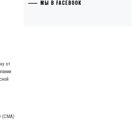
МЫ В FACEBOOK
ку от
мпании
сной
у (CMA)