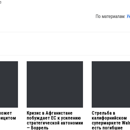
m
По материалам:
У
может
Кризис в Афганистане
Стрельба в
фицитом
побуждает ЕС к усилению
калифорнийском
стратегической автономии
супермаркете Wal
— Боррель
есть погибшие