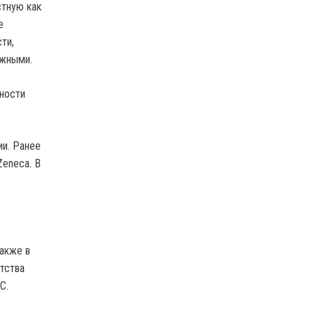
стную как
е
ти,
ежными.
ности
ии. Ранее
Zeneca. В
Также в
тства
С.