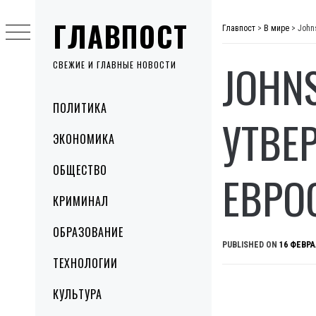
Skip
ГЛАВПОСТ
to
Главпост
>
В мире
>
John
content
JOHN
СВЕЖИЕ И ГЛАВНЫЕ НОВОСТИ
Primary
ПОЛИТИКА
Menu
УТВЕ
ЭКОНОМИКА
ОБЩЕСТВО
ЕВРО
КРИМИНАЛ
ОБРАЗОВАНИЕ
PUBLISHED ON
16 ФЕВРА
ТЕХНОЛОГИИ
КУЛЬТУРА