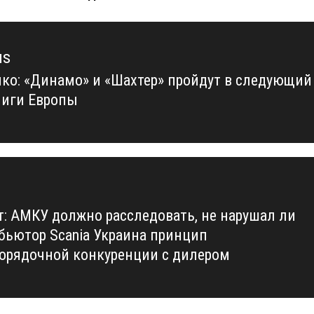
us
ко: «Динамо» и «Шахтер» пройдут в следующий
us
Лиги Европы
т: АМКУ должно расследовать, не нарушал ли
бьютор Scania Украина принцип
орядочной конкуренции с дилером