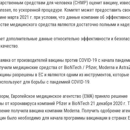
арственным средствам для человека (CHMP) оценит вакцину, изве
anssen, по ускоренной процедуре. Комитет может предоставить сво
не марта 2021 г. при условии, что данные компании об эффективнос
естве медицинского средства являются достаточно полными и над
ет дополнительные данные относительно эффективности и безопас
 качество.
заявка от производителей вакцины против COVID-19 с начала пандем
учили медицинские средства от BioNTech / Pfizer, Moderna и Astra
акцины разрешены в ЕС и являются одним из инструментов, которые
используют для борьбы с пандемией COVID-19.
орм, Европейское медицинское агентство (EMA) приняло решение
ы от коронавируса компаний Pfizer и BioNTech 21 декабря 2020 г. 
рение получила вакцина компании Moderna. Получить одобрение аген
цин было необходимо для начала программы вакцинации в странах Е