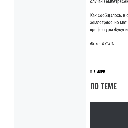
случай землетрясен
Как сообщалось, в 
землетрясение магн
префектуры Фукуси
Фото: KYODO
В МИРЕ
ПО ТЕМЕ