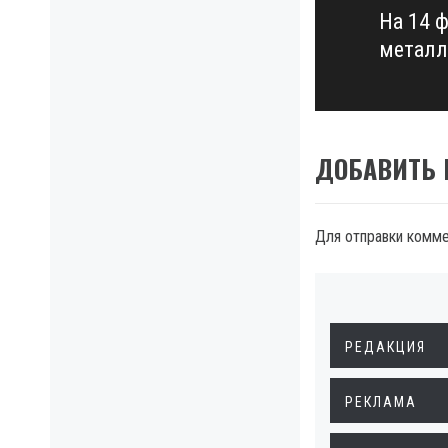
На 14 
Next
метал
post:
ДОБАВИТЬ
Для отправки комм
РЕДАКЦИЯ
РЕКЛАМА