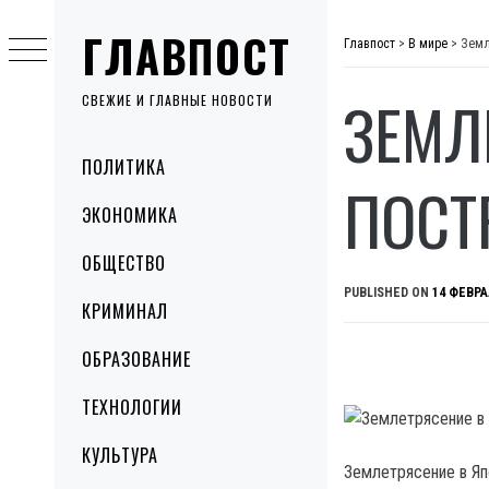
Skip
ГЛАВПОСТ
to
Главпост
>
В мире
>
Земл
content
ЗЕМЛ
СВЕЖИЕ И ГЛАВНЫЕ НОВОСТИ
Primary
ПОЛИТИКА
Menu
ПОСТ
ЭКОНОМИКА
ОБЩЕСТВО
PUBLISHED ON
14 ФЕВРА
КРИМИНАЛ
ОБРАЗОВАНИЕ
ТЕХНОЛОГИИ
КУЛЬТУРА
Землетрясение в Яп