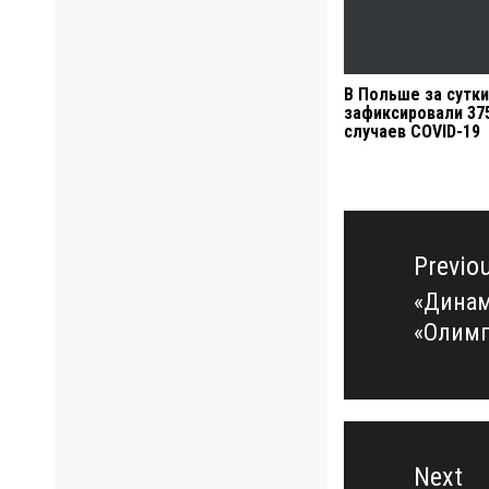
В Польше за сутки
зафиксировали 37
случаев COVID-19
Навигация
по
Previo
записям
«Динам
Previo
«Олим
post:
Next