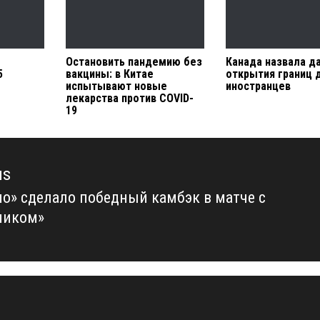
Остановить пандемию без
Канада назвала д
5
вакцины: в Китае
открытия границ 
испытывают новые
иностранцев
лекарства против COVID-
19
us
о» сделало победный камбэк в матче с
us
пиком»