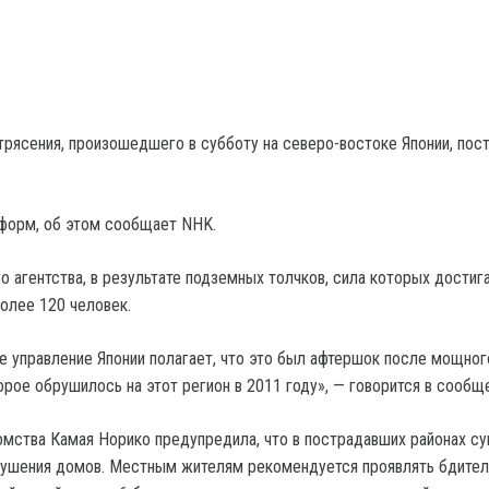
трясения, произошедшего в субботу на северо-востоке Японии, пос
форм, об этом сообщает NHK.
 агентства, в результате подземных толчков, сила которых достига
более 120 человек.
 управление Японии полагает, что это был афтершок после мощног
рое обрушилось на этот регион в 2011 году», — говорится в сообще
мства Камая Норико предупредила, что в пострадавших районах с
рушения домов. Местным жителям рекомендуется проявлять бдител