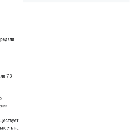
традали
ла 7,3
о
нии.
уществует
ьность на