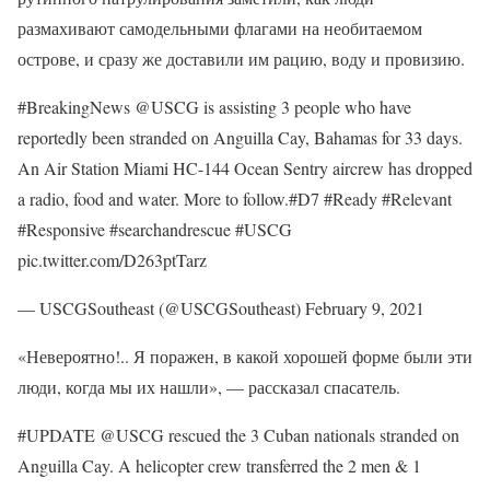
размахивают самодельными флагами на необитаемом
острове, и сразу же доставили им рацию, воду и провизию.
#BreakingNews @USCG is assisting 3 people who have
reportedly been stranded on Anguilla Cay, Bahamas for 33 days.
An Air Station Miami HC-144 Ocean Sentry aircrew has dropped
a radio, food and water. More to follow.#D7 #Ready #Relevant
#Responsive #searchandrescue #USCG
pic.twitter.com/D263ptTarz
— USCGSoutheast (@USCGSoutheast) February 9, 2021
«Невероятно!.. Я поражен, в какой хорошей форме были эти
люди, когда мы их нашли», — рассказал спасатель.
#UPDATE @USCG rescued the 3 Cuban nationals stranded on
Anguilla Cay. A helicopter crew transferred the 2 men & 1