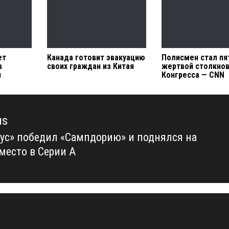
ет
Канада готовит эвакуацию
Полисмен стал пя
в
своих граждан из Китая
жертвой столкнов
и
Конгресса — CNN
us
ус» победил «Сампдорию» и поднялся на
us
 место в Серии А