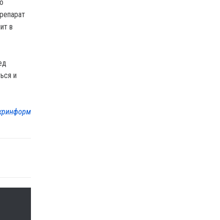
о
Препарат
ит в
ед
ься и
кринформ