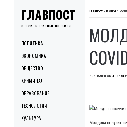
Skip
ГЛАВПОСТ
to
Главпост
>
В мире
>
Молд
content
МОЛД
СВЕЖИЕ И ГЛАВНЫЕ НОВОСТИ
Primary
ПОЛИТИКА
Menu
COVI
ЭКОНОМИКА
ОБЩЕСТВО
PUBLISHED ON
31 ЯНВАР
КРИМИНАЛ
ОБРАЗОВАНИЕ
ТЕХНОЛОГИИ
КУЛЬТУРА
Молдова получит пе