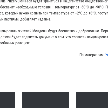
цина Pfizer/BioNTech будет храниться в Нацагентстве общественног
обеспечит необходимые условия – температуру от -60°C до -90°C. 
ca, который нужно хранить при температуре от +2°C до +8°C, поступ
и партиями, добавляет издание.
кцинировать жителей Молдовы будут бесплатно и добровольно. Пер
должен будет подписать документ о том, что согласен вакцинироват
побочных реакциях.
По материалам:
У