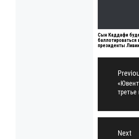
Сын Каддафи буд
баллотироваться 
президенты Ливи
Навигация
по
Previo
записям
«Ювент
Previo
третье
post:
Next