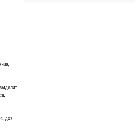
ния,
 выделит
ca,
с. доз