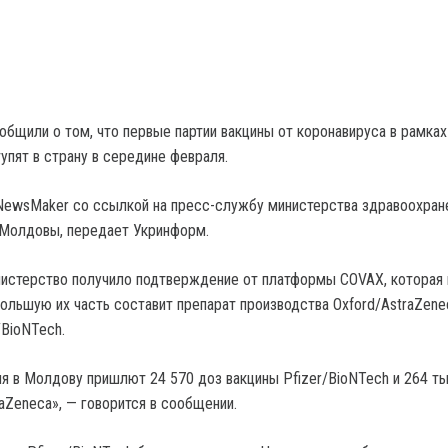
бщили о том, что первые партии вакцины от коронавируса в рамках
упят в страну в середине февраля.
ewsMaker со ссылкой на пресс-службу министерства здравоохране
 Молдовы, передает Укринформ.
нистерство получило подтверждение от платформы COVAX, которая
ольшую их часть составит препарат производства Oxford/AstraZene
/BioNTech.
я в Молдову пришлют 24 570 доз вакцины Pfizer/BioNTech и 264 ты
aZeneca», — говорится в сообщении.