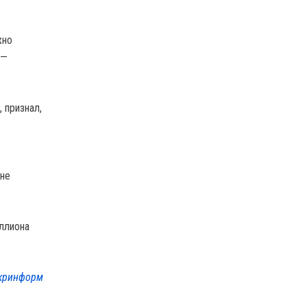
жно
 —
 признал,
вне
ллиона
кринформ