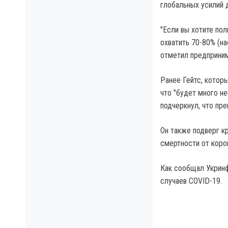
глобальных усилий 
"Если вы хотите по
охватить 70-80% (н
отметил предприним
Ранее Гейтс, котор
что "будет много н
подчеркнул, что пре
Он также подверг к
смертности от коро
Как сообщал Укринф
случаев COVID-19.