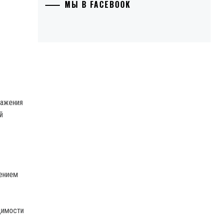
МЫ В FACEBOOK
ражения
й
дением
димости