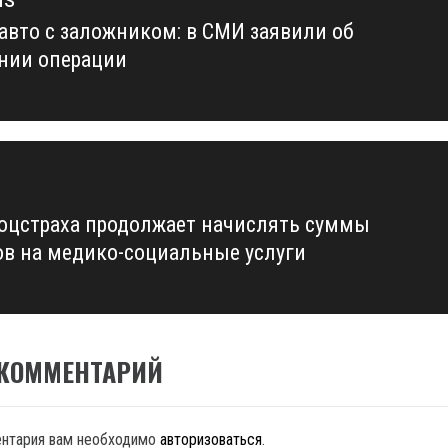
 авто с заложником: в СМИ заявили об
us
нии операции
оцстраха продолжает начислять суммы
ов на медико-социальные услуги
 КОММЕНТАРИЙ
ентария вам необходимо
авторизоваться
.