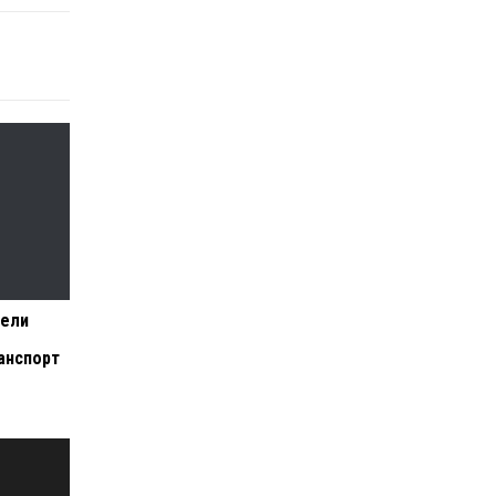
вели
анспорт