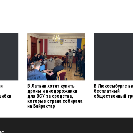
ии
В Латвии хотят купить
В Люксембурге в
дроны и внедорожники
бесплатный
шибки
для ВСУ за средства,
общественный тр
которые страна собирала
на Байрактар
us