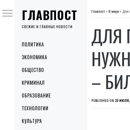
Skip
ГЛАВПОСТ
to
Главпост
>
В мире
>
Для 
content
ДЛЯ 
СВЕЖИЕ И ГЛАВНЫЕ НОВОСТИ
Primary
ПОЛИТИКА
Menu
НУЖН
ЭКОНОМИКА
ОБЩЕСТВО
– БИ
КРИМИНАЛ
ОБРАЗОВАНИЕ
PUBLISHED ON
23 ИЮЛЯ,
ТЕХНОЛОГИИ
КУЛЬТУРА