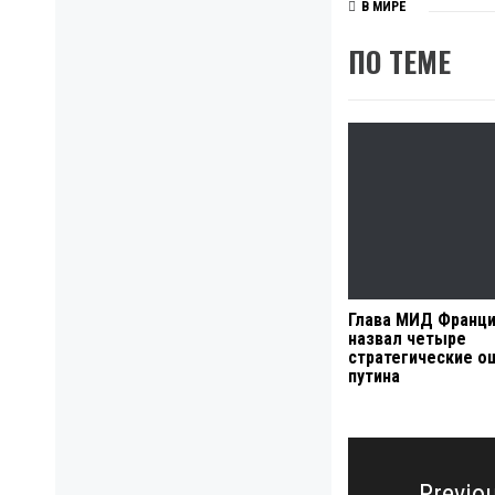
В МИРЕ
ПО ТЕМЕ
Глава МИД Франц
назвал четыре
стратегические о
путина
Навигация
по
Previo