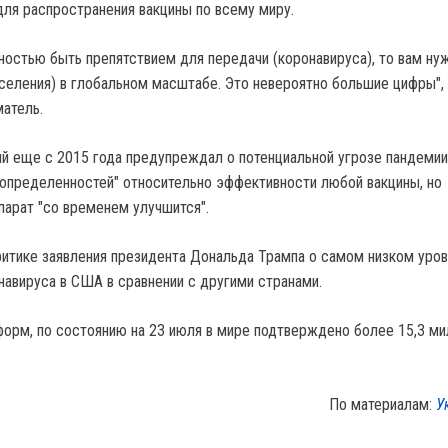
для распространения вакцины по всему миру.
лностью быть препятствием для передачи (коронавируса), то вам ну
аселения) в глобальном масштабе. Это невероятно большие цифры",
атель.
ый еще с 2015 года предупреждал о потенциальной угрозе пандемии,
еопределенностей" относительно эффективности любой вакцины, но
парат "со временем улучшится".
ритике заявления президента Дональда Трампа о самом низком уро
навируса в США в сравнении с другими странами.
орм, по состоянию на 23 июля в мире подтверждено более 15,3 ми
По материалам:
У