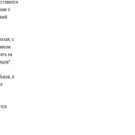
дставился
нии с
мией
охая, с
ником
ить на
нцев".
ьвов, и
ко
ется