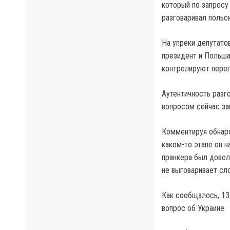
который по запросу
разговаривал польс
На упреки депутато
президент и Польша
контролируют перег
Аутентичность разг
вопросом сейчас з
Комментируя обнаро
каком-то этапе он н
пранкера был довол
не выговаривает сло
Как сообщалось, 13
вопрос об Украине.