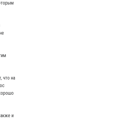
которым
м
не
тим
, что на
лос
 хорошо
также и