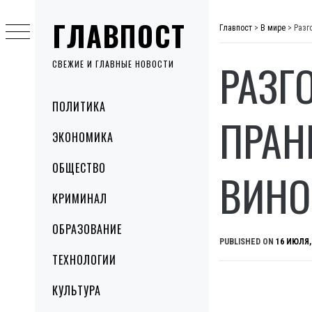
Skip
ГЛАВПОСТ
to
Главпост
>
В мире
>
Разг
content
РАЗГ
СВЕЖИЕ И ГЛАВНЫЕ НОВОСТИ
Primary
ПОЛИТИКА
Menu
ПРАН
ЭКОНОМИКА
ОБЩЕСТВО
ВИНО
КРИМИНАЛ
ОБРАЗОВАНИЕ
PUBLISHED ON
16 ИЮЛЯ,
ТЕХНОЛОГИИ
КУЛЬТУРА