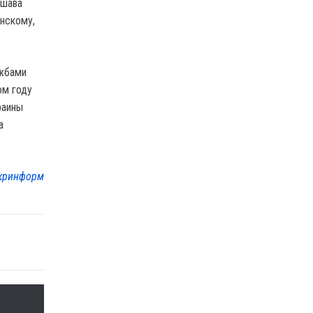
ршава
енскому,
ужбами
ом году
раины
а
кринформ