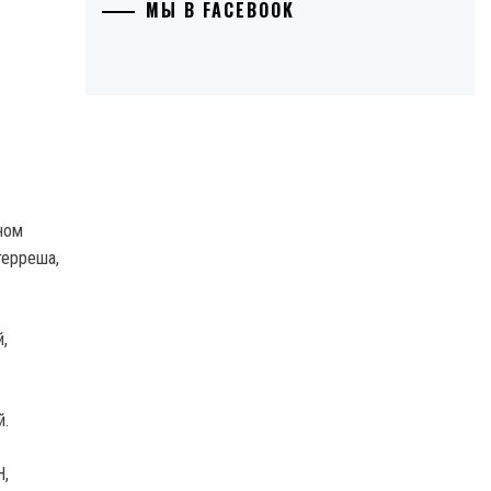
МЫ В FACEBOOK
ном
терреша,
,
й.
Н,