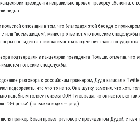
 канцелярии президента неправильно провел проверку абонента, с 
кий лидер.
в польской оппозиции в том, что благодаря этой беседе с пранкеро
 стали "посмешищем", министр ответил, что польские спецслужбы 
оворы президента, этим занимается канцелярия главы государства.
овора подтвердили в канцелярии президента Польши, отметив, что э
анимаются польские спецслужбы.
дование разговора с российским пранкером, Дуда написал в Twitter
ачал подозревать, что что-то не то. Он в шутку заметил, что хоть го
ьно подобным голосу генсека ООН Гутерреша, но он настолько так
во "Зубровка" (польская водка — ред.).
 июля пранкер Вован провел разговор с президентом Дудой, ставя 