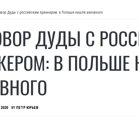
овор Дуды с российским пранкером: в Польше нашли виновного
ОВОР ДУДЫ С РОС
КЕРОМ: В ПОЛЬШЕ
ВНОГО
 2020
BY
ПЕТР ЮРЬЕВ