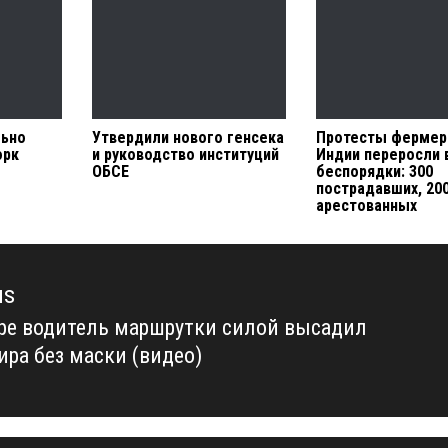
льно
Утвердили нового генсека
Протесты фермер
орк
и руководство институций
Индии переросли 
ОБСЕ
беспорядки: 300
пострадавших, 20
арестованных
us
ре водитель маршрутки силой высадил
us
ира без маски (видео)