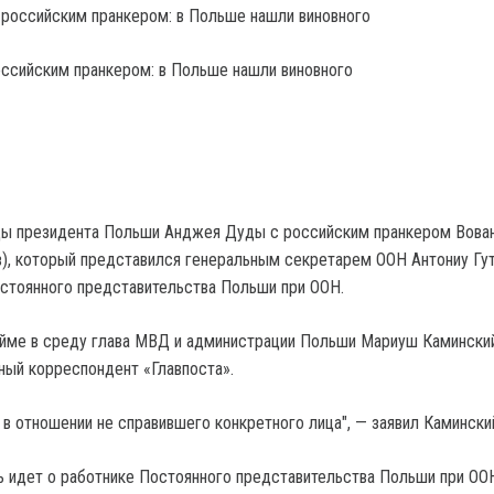
ссийским пранкером: в Польше нашли виновного
ды президента Польши Анджея Дуды с российским пранкером Вова
), который представился генеральным секретарем ООН Антониу Гу
остоянного представительства Польши при ООН.
ейме в среду глава МВД и администрации Польши Мариуш Каминский
ый корреспондент «Главпоста».
 в отношении не справившего конкретного лица", — заявил Камински
чь идет о работнике Постоянного представительства Польши при ОО