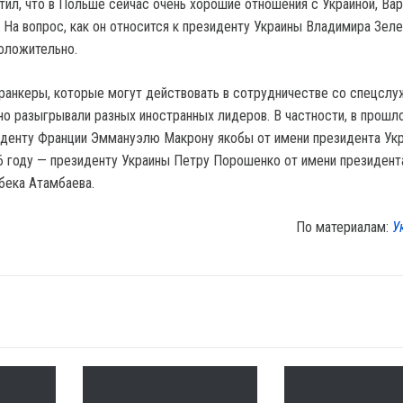
ил, что в Польше сейчас очень хорошие отношения с Украиной, Ва
 На вопрос, как он относится к президенту Украины Владимира Зел
положительно.
ранкеры, которые могут действовать в сотрудничестве со спецсл
но разыгрывали разных иностранных лидеров. В частности, в прошл
иденту Франции Эммануэлю Макрону якобы от имени президента Ук
16 году — президенту Украины Петру Порошенко от имени президент
бека Атамбаева.
По материалам:
У