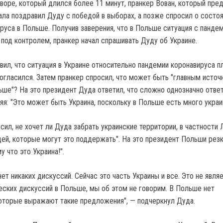
воре, который длился более 11 минут, пранкер Вован, который пре
ала поздравил Дуду с победой в выборах, а позже спросил о состоя
руса в Польше. Получив заверения, что в Польше ситуация с панде
 под контролем, пранкер начал спрашивать Дуду об Украине.
вил, что ситуация в Украине относительно пандемии коронавируса пл
огласился. Затем пранкер спросил, что может быть "главным источ
ьше"? На это президент Дуда ответил, что сложно однозначно ответ
яя: "Это может быть Украина, поскольку в Польше есть много украи
ил, не хочет ли Дуда забрать украинские территории, в частности Л
дей, которые могут это поддержать". На это президент Польши рез
у что это Украина!".
ет никаких дискуссий. Сейчас это часть Украины и все. Это не явля
ских дискуссий в Польше, мы об этом не говорим. В Польше нет
которые выражают такие предложения", — подчеркнул Дуда.