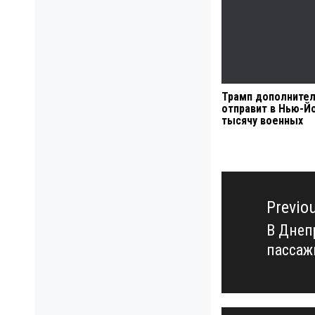
Трамп дополните
отправит в Нью-Й
тысячу военных
Навигация
по
Previo
записям
В Днеп
Previo
пассаж
post: