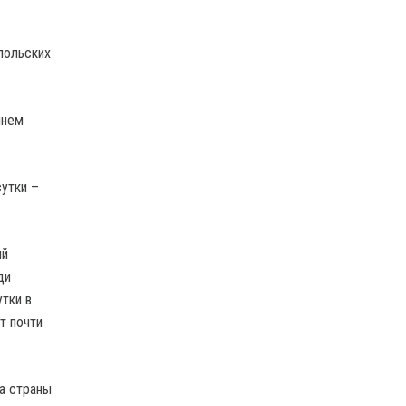
польских
шнем
сутки –
ий
ди
тки в
т почти
а страны