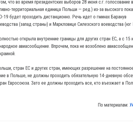
ом, что во время президентских выборов 28 июня с.г. голосование 
тивно-территориальная единица Польши — ред.) из-за высокого пок
-19 будет проходить дистанционно. Речь идет о гминах Баранув
еводства (запад страны) и Маркловице Силезского воеводства (юг 
олностью открыла внутренние границы для других стран ЕС, а с 15 
ародное авиасообщение. Впрочем, пока не возоблено авиасообще
краиной.
льши, стран ЕС и других стран, имеющих разрешение на постоянное
ние в Польше, не должны проходить обязательную 14-дневную обс
тран Евросоюза. Зато ее должны проходить все, кто въезжает в По
По материалам:
У