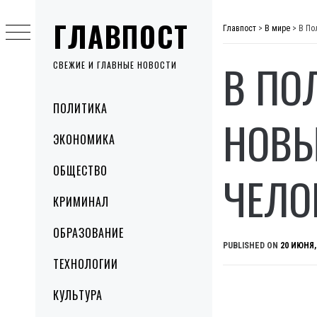
Skip
ГЛАВПОСТ
to
Главпост
>
В мире
>
В По
content
В ПО
СВЕЖИЕ И ГЛАВНЫЕ НОВОСТИ
Primary
ПОЛИТИКА
Menu
НОВЫ
ЭКОНОМИКА
ОБЩЕСТВО
ЧЕЛО
КРИМИНАЛ
ОБРАЗОВАНИЕ
PUBLISHED ON
20 ИЮНЯ,
ТЕХНОЛОГИИ
КУЛЬТУРА