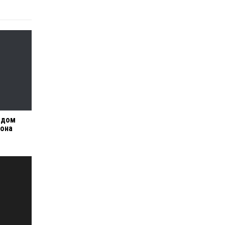
 дом
ьона