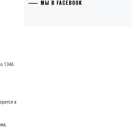
МЫ В FACEBOOK
го 1346
орится в
ия,