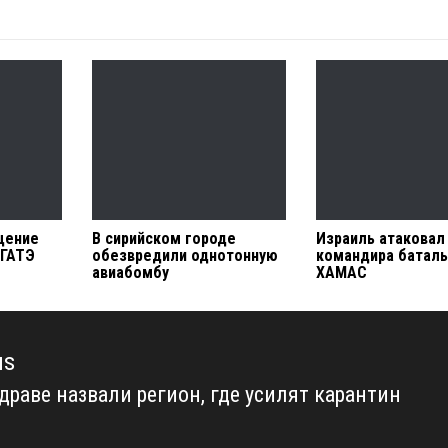
щение
В сирийском городе
Израиль атаковал
АГАТЭ
обезвредили однотонную
командира батал
авиабомбу
ХАМАС
us
драве назвали регион, где усилят карантин
us