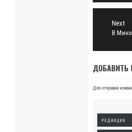
Next
В Минэ
Next
post:
ДОБАВИТЬ
Для отправки комм
РЕДАКЦИЯ