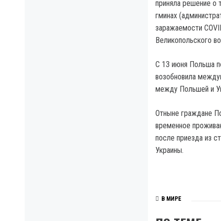
приняла решение о т
гминах (администра
заражаемости COVID
Великопольского во
С 13 июня Польша п
возобновила междун
между Польшей и У
Отныне граждане По
временное прожива
после приезда из с
Украины.
В МИРЕ