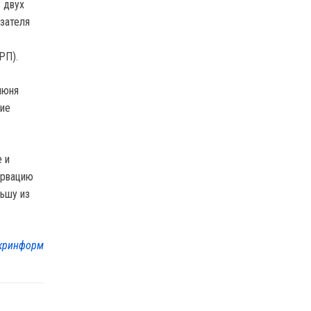
в двух
азателя
РП).
июня
ние
 и
ервацию
льшу из
кринформ