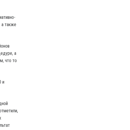
мативно-
 а также
йонов
едуре, а
м, что то
О и
дной
отметили,
х
льтат