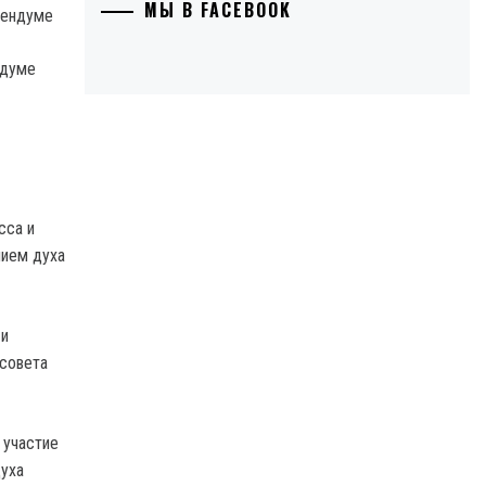
МЫ В FACEBOOK
ндуме
сса и
нием духа
 и
 совета
 участие
уха