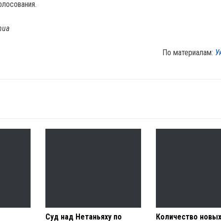
олосования.
nua
По материалам:
У
Суд над Нетаньяху по
Количество новых