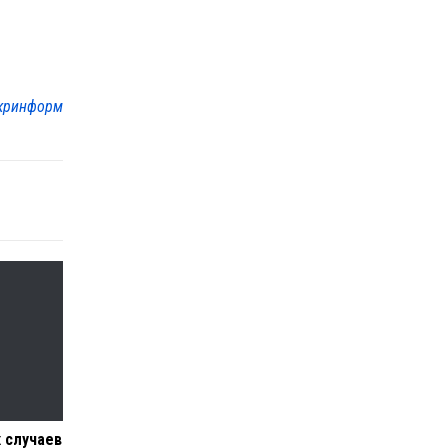
кринформ
 случаев