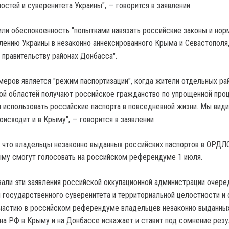
стей и суверенитета Украины", — говорится в заявлении.
ли обеспокоенность "попытками навязать российские законы и нор
лению Украины в незаконно аннексированного Крыма и Севастополя,
 правительству районах Донбасса".
имеров является "режим паспортизации", когда жители отдельных ра
ой областей получают российское гражданство по упрощенной проц
 использовать российские паспорта в повседневной жизни. Мы види
исходит и в Крыму", — говорится в заявлении
, что владельцы незаконно выданных российских паспортов в ОРДЛ
му смогут голосовать на российском референдуме 1 июля.
али эти заявления российской оккупационной администрации очере
 государственного суверенитета и территориальной целостности и 
участию в российском референдуме владельцев незаконно выданны
на РФ в Крыму и на Донбассе искажает и ставит под сомнение резу