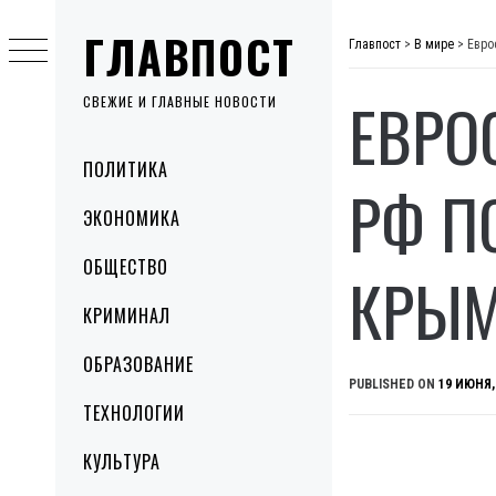
Skip
ГЛАВПОСТ
to
Главпост
>
В мире
>
Евро
content
ЕВРО
СВЕЖИЕ И ГЛАВНЫЕ НОВОСТИ
Primary
ПОЛИТИКА
Menu
РФ П
ЭКОНОМИКА
ОБЩЕСТВО
КРЫМ
КРИМИНАЛ
ОБРАЗОВАНИЕ
PUBLISHED ON
19 ИЮНЯ,
ТЕХНОЛОГИИ
КУЛЬТУРА