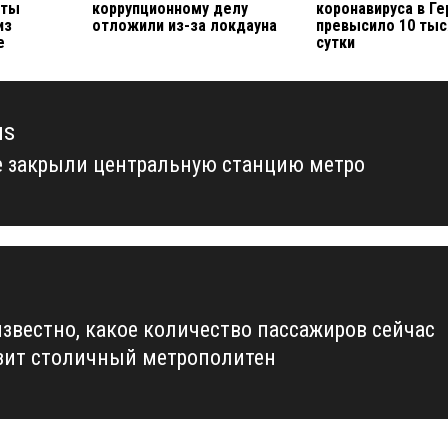
рты
коррупционному делу
коронавируса в Г
из
отложили из-за локдауна
превысило 10 тыс
е
сутки
us
е закрыли центральную станцию метро
us
известно, какое количество пассажиров сейчас
зит столичный метрополитен