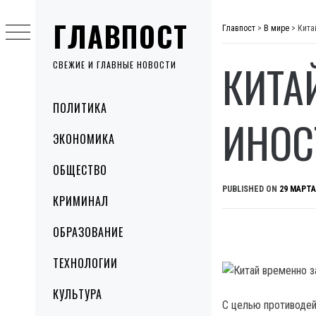
Skip
ГЛАВПОСТ
to
Главпост
>
В мире
>
Кита
content
КИТА
СВЕЖИЕ И ГЛАВНЫЕ НОВОСТИ
Primary
ПОЛИТИКА
Menu
ИНОС
ЭКОНОМИКА
ОБЩЕСТВО
PUBLISHED ON
29 МАРТА
КРИМИНАЛ
ОБРАЗОВАНИЕ
ТЕХНОЛОГИИ
КУЛЬТУРА
С целью противодей