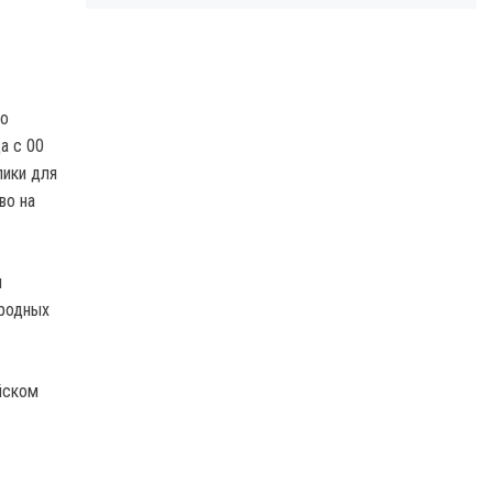
го
а с 00
лики для
во на
и
родных
йском