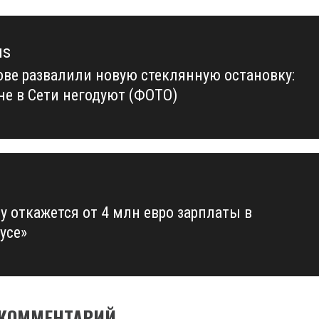
us
ове развалили новую стеклянную остановку:
us
не в Сети негодуют (ФОТО)
у откажется от 4 млн евро зарплаты в
усе»
 КОММЕНТАРИЙ