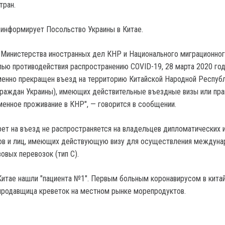
тран.
 информирует Посольство Украины в Китае.
Министерства иностранных дел КНР и Национального миграционно
лью противодействия распространению COVID-19, 28 марта 2020 год
менно прекращен въезд на территорию Китайской Народной Респуб
. граждан Украины), имеющих действительные въездные визы или пра
менное проживание в КНР", — говорится в сообщении.
прет на въезд не распространяется на владельцев дипломатических 
ов и лиц, имеющих действующую визу для осуществления междуна
овых перевозок (тип С).
Китае нашли "пациента №1". Первым больным коронавирусом в кита
продавщица креветок на местном рынке морепродуктов.