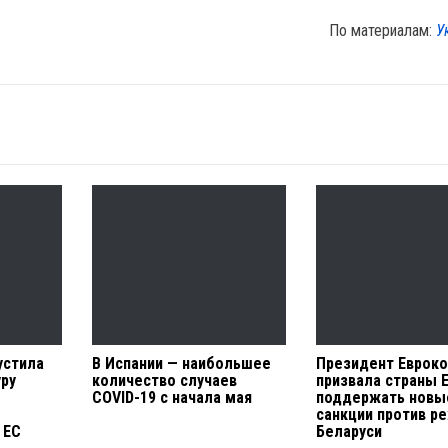
По материалам:
У
устила
В Испании — наибольшее
Президент Еврок
ру
количество случаев
призвала страны 
COVID-19 с начала мая
поддержать новы
санкции против р
 ЕС
Беларуси