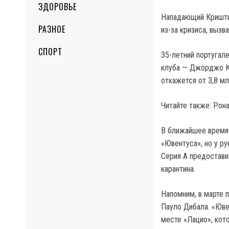
ЗДОРОВЬЕ
Нападающий Криштиа
РАЗНОЕ
из-за кризиса, вызв
СПОРТ
35-летний португал
клуба — Джорджо Кь
откажется от 3,8 мл
Читайте также: Рон
В ближайшее время 
«Ювентуса», но у ру
Серия А предостави
карантина.
Напомним, в марте 
Пауло Дибала. «Юве
месте «Лацио», кото