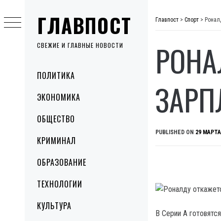
Skip
ГЛАВПОСТ
to
Главпост
>
Спорт
>
Ронал
content
РОНА
СВЕЖИЕ И ГЛАВНЫЕ НОВОСТИ
Primary
ПОЛИТИКА
Menu
ЗАРП
ЭКОНОМИКА
ОБЩЕСТВО
PUBLISHED ON
29 МАРТА
КРИМИНАЛ
ОБРАЗОВАНИЕ
ТЕХНОЛОГИИ
КУЛЬТУРА
В Серии А готовятс