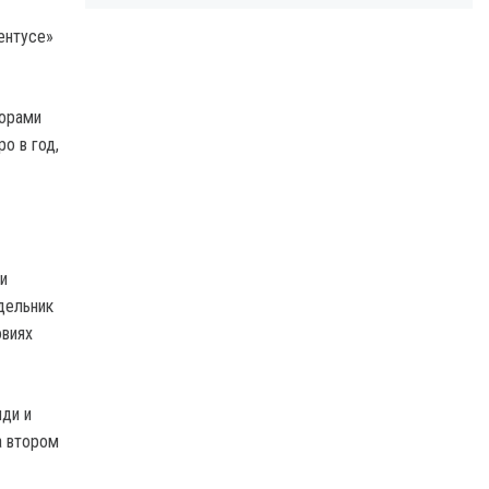
ентусе»
торами
о в год,
и
едельник
овиях
иди и
а втором