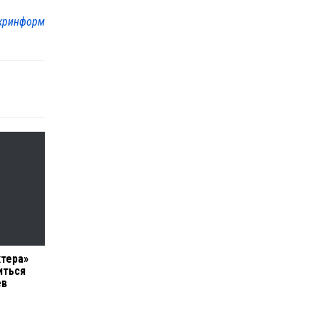
кринформ
тера»
иться
ев