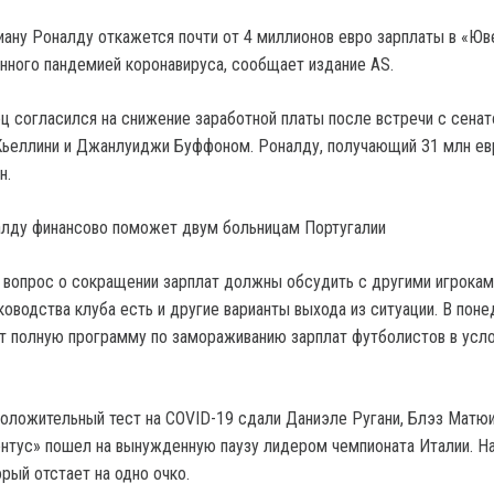
ну Роналду откажется почти от 4 миллионов евро зарплаты в «Юв
анного пандемией коронавируса, сообщает издание AS.
ец согласился на снижение заработной платы после встречи с сена
еллини и Джанлуиджи Буффоном. Роналду, получающий 31 млн евр
н.
алду финансово поможет двум больницам Португалии
вопрос о сокращении зарплат должны обсудить с другими игрокам
ководства клуба есть и другие варианты выхода из ситуации. В пон
т полную программу по замораживанию зарплат футболистов в усл
положительный тест на COVID-19 сдали Даниэле Ругани, Блэз Матю
нтус» пошел на вынужденную паузу лидером чемпионата Италии. Н
рый отстает на одно очко.