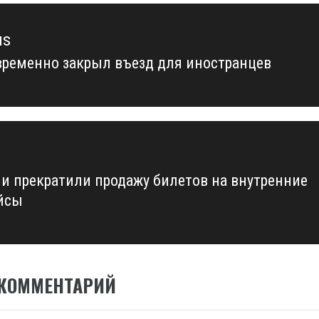
us
временно закрыл въезд для иностранцев
us
ии прекратили продажу билетов на внутренние
йсы
 КОММЕНТАРИЙ