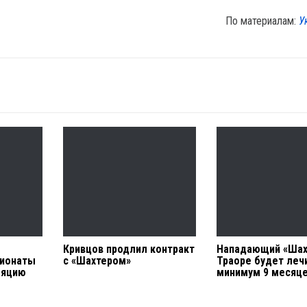
По материалам:
У
Кривцов продлил контракт
Нападающий «Шах
пионаты
с «Шахтером»
Траоре будет леч
ляцию
минимум 9 месяц