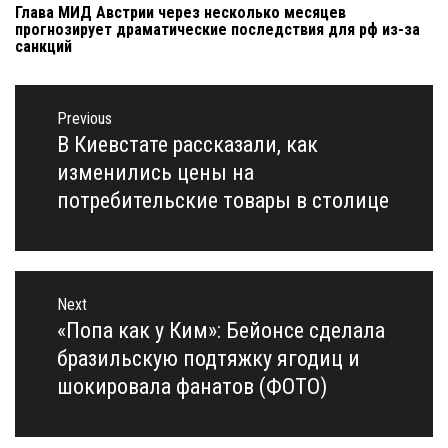
Глава МИД Австрии через несколько месяцев
прогнозирует драматические последствия для рф из-за
санкций
Навигация
по
Previous
записям
В Киевстате рассказали, как
Previous
post:
изменились цены на
потребительские товары в столице
Next
«Попа как у Ким»: Бейонсе сделала
Next
post:
бразильскую подтяжку ягодиц и
шокировала фанатов (ФОТО)