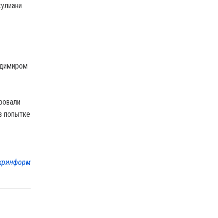
жулиани
адимиром
ровали
в попытке
кринформ