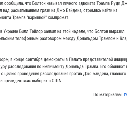
л сообщила, что Болтон называл личного адвоката Трампа Руди Д
ал над раскапыванием грязи на Джо Байдена, стремясь найти на
онента Трампа "взрывной" компромат.
 Украине Билл Тейлор заявил на этой неделе, что Болтон выразил
юльским телефонным разговором между Дональдом Трампом и Вл
орм, в конце сентября демократы в Палате представителей иниции
ру расследования по импичменту Дональда Трампа. Его обвиняют 
у с целью проведения расследования против Джо Байдена, главного
на президентских выборах в США.
По материалам:
У