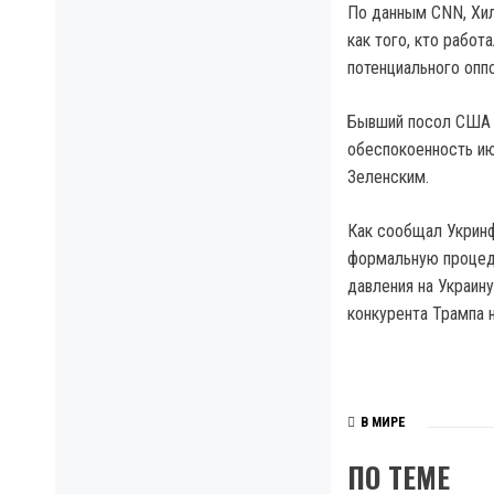
По данным CNN, Хил
как того, кто работ
потенциального опп
Бывший посол США в
обеспокоенность и
Зеленским.
Как сообщал Укринф
формальную процеду
давления на Украин
конкурента Трампа 
В МИРЕ
ПО ТЕМЕ