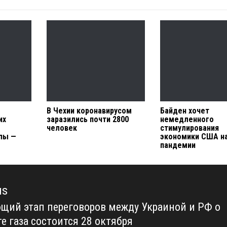
В Чехии коронавирусом
Байден хочет
их
заразились почти 2800
немедленного
человек
стимулирования
пы —
экономики США н
пандемии
us
щий этап переговоров между Украиной и РФ о
us
е газа состоится 28 октября