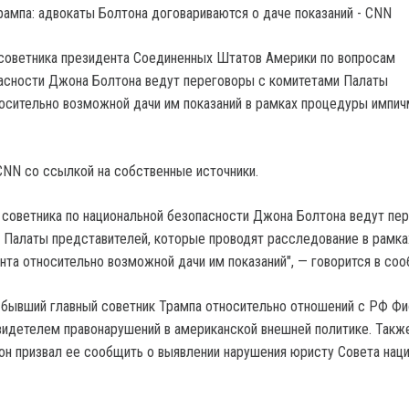
советника президента Соединенных Штатов Америки по вопросам
асности Джона Болтона ведут переговоры с комитетами Палаты
осительно возможной дачи им показаний в рамках процедуры импич
NN со ссылкой на собственные источники.
советника по национальной безопасности Джона Болтона ведут пе
 Палаты представителей, которые проводят расследование в рамка
та относительно возможной дачи им показаний", — говорится в соо
бывший главный советник Трампа относительно отношений с РФ Фи
свидетелем правонарушений в американской внешней политике. Такж
он призвал ее сообщить о выявлении нарушения юристу Совета нац