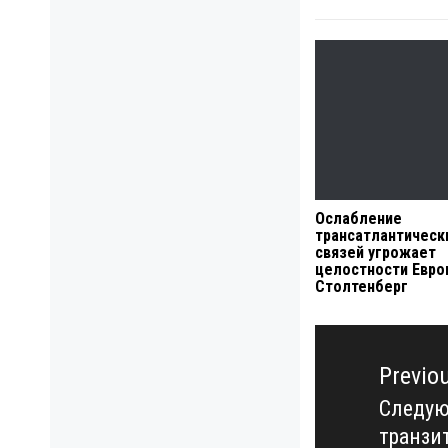
Ослабление
трансатлантическ
связей угрожает
целостности Евро
Столтенберг
Навигация
по
Previo
записям
Следую
Previo
транзит