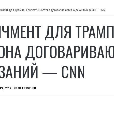
чмент для Трампа: адвокаты Болтона договариваются о даче показаний — CNN
ЧМЕНТ ДЛЯ ТРАМП
ОНА ДОГОВАРИВАЮ
ЗАНИЙ — CNN
РЯ, 2019
BY
ПЕТР ЮРЬЕВ