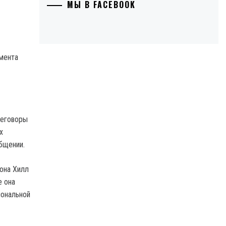
МЫ В FACEBOOK
мента
реговоры
х
бщении.
она Хилл
е она
иональной