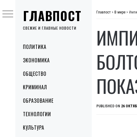
Skip
ГЛАВПОСТ
to
Главпост
>
В мире
>
Импи
content
ИМПИ
СВЕЖИЕ И ГЛАВНЫЕ НОВОСТИ
Primary
ПОЛИТИКА
Menu
БОЛТ
ЭКОНОМИКА
ОБЩЕСТВО
ПОКА
КРИМИНАЛ
ОБРАЗОВАНИЕ
PUBLISHED ON
26 ОКТЯБ
ТЕХНОЛОГИИ
КУЛЬТУРА