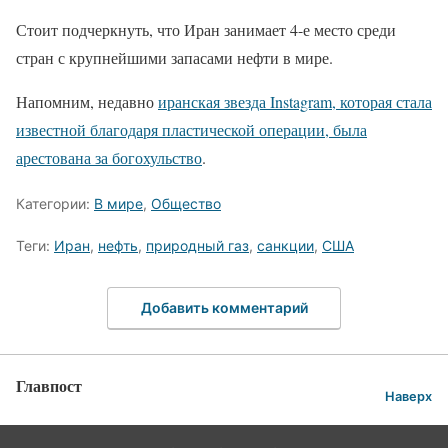
Стоит подчеркнуть, что Иран занимает 4-е место среди
стран с крупнейшими запасами нефти в мире.
Напомним, недавно
иранская звезда Instagram, которая стала
известной благодаря пластической операции, была
арестована за богохульство
.
Категории:
В мире
,
Общество
Теги:
Иран
,
нефть
,
природный газ
,
санкции
,
США
Добавить комментарий
Главпост
Наверх