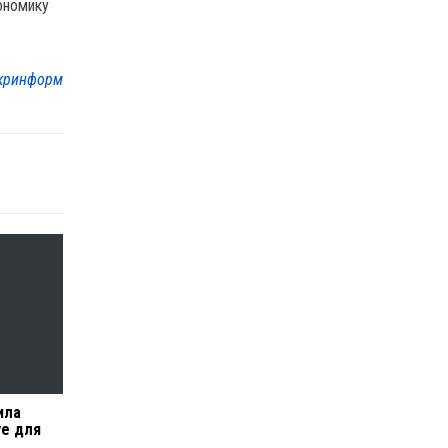
ономику
кринформ
ила
ve для