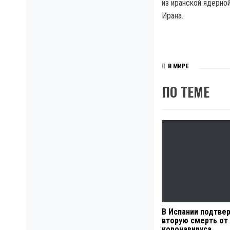
из иранской ядерно
Ирана.
В МИРЕ
ПО ТЕМЕ
В Испании подтве
вторую смерть от
коронавируса