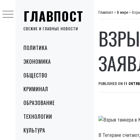
Skip
ГЛАВПОСТ
to
Главпост
>
В мире
>
Взры
content
ВЗРЫ
СВЕЖИЕ И ГЛАВНЫЕ НОВОСТИ
Primary
ПОЛИТИКА
Menu
ЗАЯВ
ЭКОНОМИКА
ОБЩЕСТВО
PUBLISHED ON
11 ОКТЯБ
КРИМИНАЛ
ОБРАЗОВАНИЕ
ТЕХНОЛОГИИ
КУЛЬТУРА
В Тегеране считают