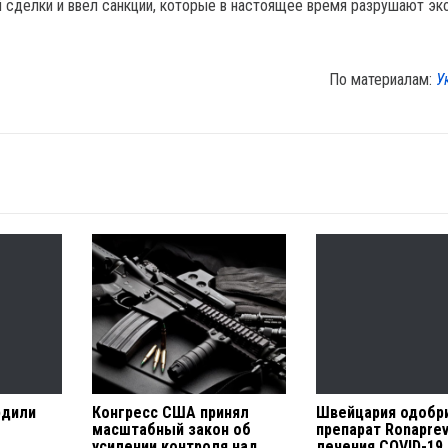
й сделки и ввел санкции, которые в настоящее время разрушают эк
По материалам:
У
рдили
Конгресс США принял
Швейцария одобр
масштабный закон об
препарат Ronapre
усилении контроля над
лечения COVID-19