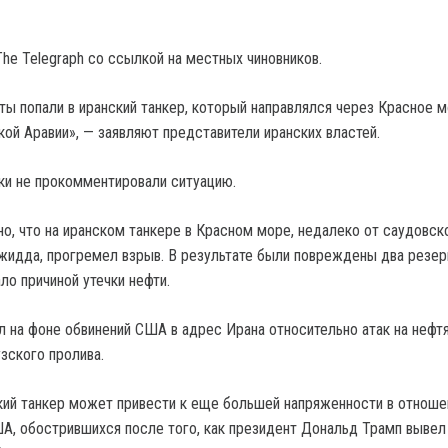
he Telegraph со ссылкой на местных чиновников.
ты попали в иранский танкер, который направлялся через Красное м
ой Аравии», — заявляют представители иранских властей.
ки не прокомментировали ситуацию.
но, что на иранском танкере в Красном море, недалеко от саудовск
жидда, прогремел взрыв. В результате были повреждены два резер
ало причиной утечки нефти.
 на фоне обвинений США в адрес Ирана относительно атак на нефт
зского пролива.
кий танкер может привести к еще большей напряженности в отноше
, обострившихся после того, как президент Дональд Трамп вывел