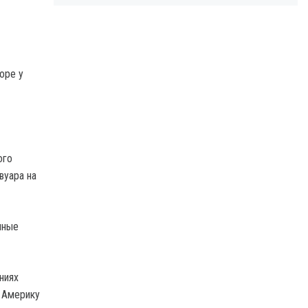
оре у
ого
вуара на
яные
ниях
 Америку