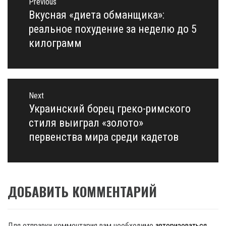
по
Previous
записям
Вкусная «диета обманщика»:
Previous
post:
реальное похудение за неделю до 5
килограмм
Next
Украинский борец греко-римского
Next
post:
стиля выиграл «золото»
первенства мира среди кадетов
ДОБАВИТЬ КОММЕНТАРИЙ
Для отправки комментария вам необходимо
авторизоваться
.