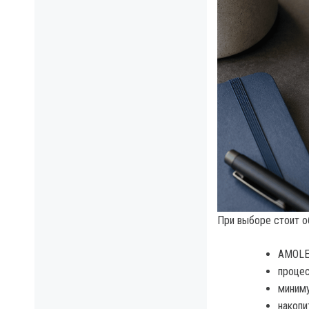
При выборе стоит о
AMOLED
процес
миниму
накопи