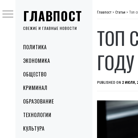
Skip
ГЛАВПОСТ
to
Главпост
>
Статьи
>
Топ с
content
ТОП 
СВЕЖИЕ И ГЛАВНЫЕ НОВОСТИ
Primary
ПОЛИТИКА
Menu
ГОДУ
ЭКОНОМИКА
ОБЩЕСТВО
PUBLISHED ON
2 ИЮЛЯ, 
КРИМИНАЛ
ОБРАЗОВАНИЕ
ТЕХНОЛОГИИ
КУЛЬТУРА