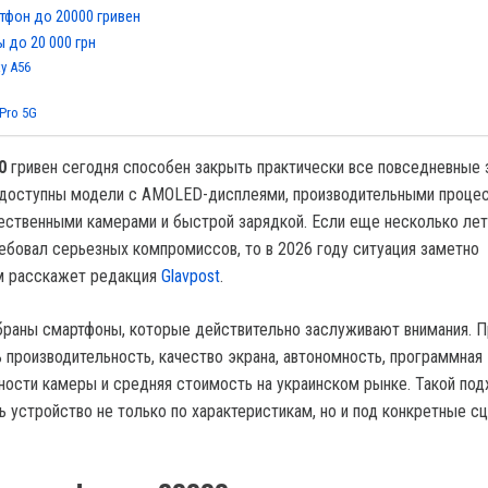
тфон до 20000 гривен
 до 20 000 грн
y A56
 Pro 5G
0
гривен сегодня способен закрыть практически все повседневные з
доступны модели с AMOLED-дисплеями, производительными проце
ественными камерами и быстрой зарядкой. Если еще несколько лет
ебовал серьезных компромиссов, то в 2026 году ситуация заметно
ом расскажет редакция
Glavpost
.
браны смартфоны, которые действительно заслуживают внимания. П
 производительность, качество экрана, автономность, программная
ости камеры и средняя стоимость на украинском рынке. Такой под
ь устройство не только по характеристикам, но и под конкретные с