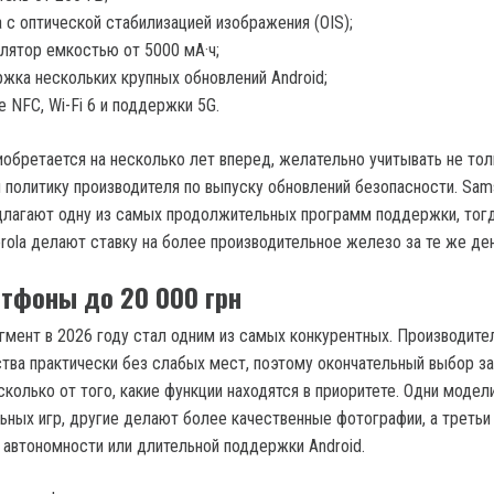
 с оптической стабилизацией изображения (OIS);
лятор емкостью от 5000 мА·ч;
жка нескольких крупных обновлений Android;
е NFC, Wi-Fi 6 и поддержки 5G.
иобретается на несколько лет вперед, желательно учитывать не тол
и политику производителя по выпуску обновлений безопасности. Sam
длагают одну из самых продолжительных программ поддержки, тогд
rola делают ставку на более производительное железо за те же ден
тфоны до 20 000 грн
гмент в 2026 году стал одним из самых конкурентных. Производите
тва практически без слабых мест, поэтому окончательный выбор за
сколько от того, какие функции находятся в приоритете. Одни модел
ьных игр, другие делают более качественные фотографии, а третьи
 автономности или длительной поддержки Android.