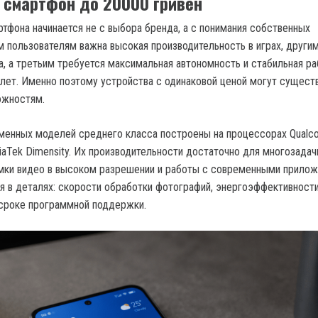
ь
смартфон до 20000
гривен
ртфона начинается не с выбора бренда, а с понимания собственных
м пользователям важна высокая производительность в играх, други
а, а третьим требуется максимальная автономность и стабильная ра
 лет. Именно поэтому устройства с одинаковой ценой могут сущест
ожностям.
менных моделей среднего класса построены на процессорах Qual
iaTek Dimensity. Их производительности достаточно для многозадач
мки видео в высоком разрешении и работы с современными прилож
я в деталях: скорости обработки фотографий, энергоэффективности
 сроке программной поддержки.