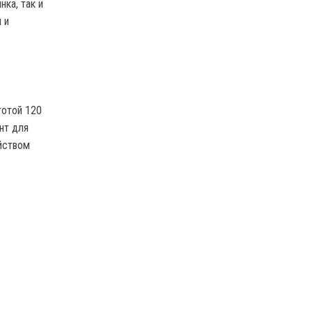
ка, так и
 и
тотой 120
нт для
йством