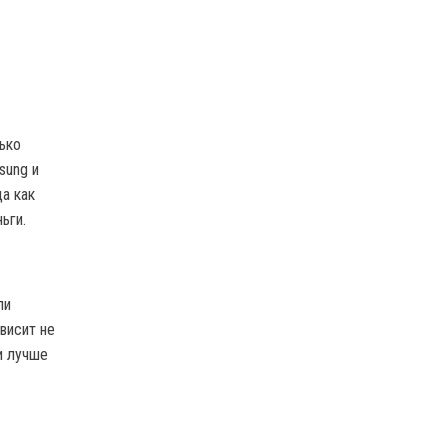
ько
sung и
а как
ьги.
ли
висит не
и лучше