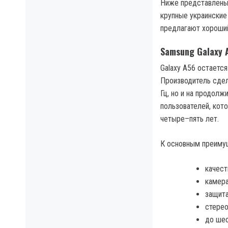
Ниже представлены 
крупные украинские
предлагают хороший
Samsung Galaxy 
Galaxy A56 остаетс
Производитель сдел
Гц, но и на продол
пользователей, кот
четыре–пять лет.
К основным преиму
качест
камера
защита
стерео
до шес