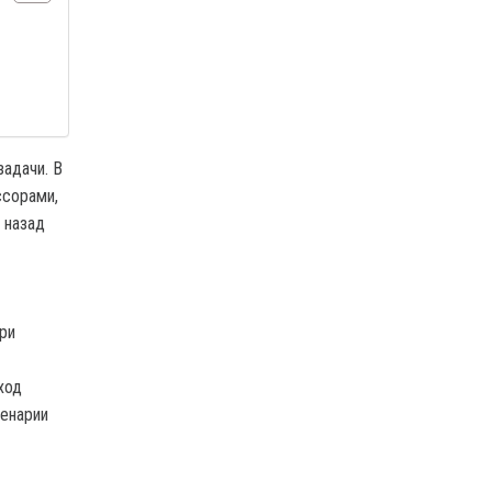
адачи. В
ссорами,
 назад
ри
ход
ценарии