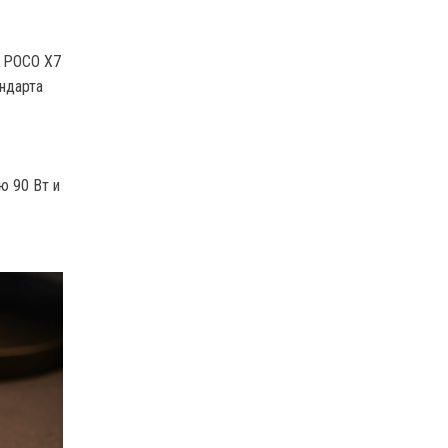
 POCO X7
андарта
ю 90 Вт и