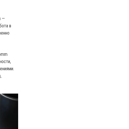
м —
бота в
венно
comm
ности,
ениями.
,