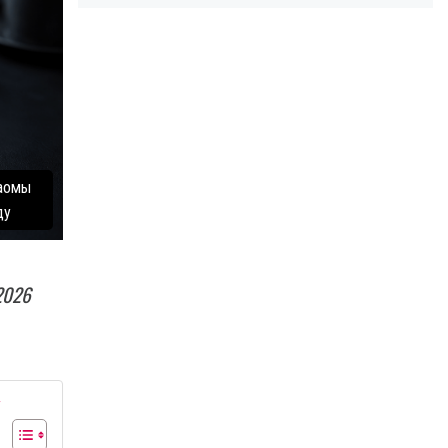
иаомы
ду
2026
у