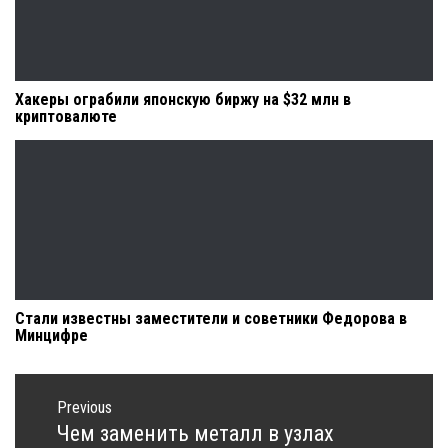
Хакеры ограбили японскую биржу на $32 млн в
криптовалюте
Стали известны заместители и советники Федорова в
Минцифре
Навигация
по
Previous
записям
Чем заменить металл в узлах
Previous