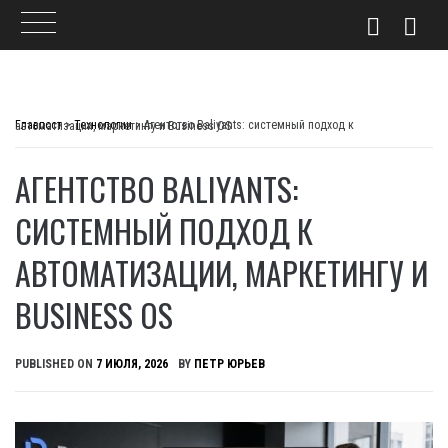
Skip
to
Главпост
>
Технологии
>
Агентство Baliyants: системный подход к автоматизации, маркетингу и Business OS
content
АГЕНТСТВО BALIYANTS:
СИСТЕМНЫЙ ПОДХОД К
АВТОМАТИЗАЦИИ, МАРКЕТИНГУ И
BUSINESS OS
PUBLISHED ON
7 ИЮЛЯ, 2026
BY
ПЕТР ЮРЬЕВ