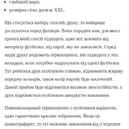
глибокий виріз,
розмірна сітка досягає XXL.
Що стосується вибору способу друку, то найкраще
дослухатися порад фахівців. Вони порадять вам, для якого
принта який спосіб підходить, адже все залежить від
матеріалу футболки, від партії, яку ви замовляєте. Серед
видів друку виділяють термоперенос, він підходить у тих
випадках, коли потрібно надрукувати від однієї футболки.
Тут робиться друк особливою плівкою, відзначають яскраву
передачу кольорів, також колір виробу буде насичений.
Даний прийом буде відрізнятися високою зносостійкістю, а
друк відрізняється особливою швидкістю виконання.
Повнокольоровий термоперенос є особливим варіантом,
адже гарантовано красиве зображення. Якщо це
шовкотрафарет, то тут можливе замовлення від п’ятдесяти