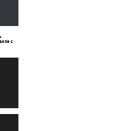
ь
вели с