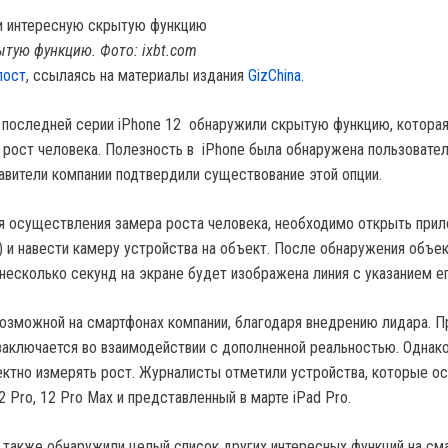
ытую функцию. Фото: ixbt.com
пост
, ссылаясь на материалы издания
GizChina.
 последней серии iPhone 12 обнаружили скрытую функцию, котора
 рост человека. Полезность в iPhone была обнаружена пользовате
авители компании подтвердили существование этой опции.
я осуществления замера роста человека, необходимо открыть при
) и навести камеру устройства на объект. После обнаружения объе
несколько секунд на экране будет изображена линия с указанием ег
возможной на смартфонах компании, благодаря внедрению лидара. П
заключается во взаимодействии с дополненной реальностью. Однако
ектно измерять рост. Журналисты отметили устройства, которые 
 Pro, 12 Pro Max и представленный в марте iPad Pro.
 также обнаружили целый список других интересных функций на см