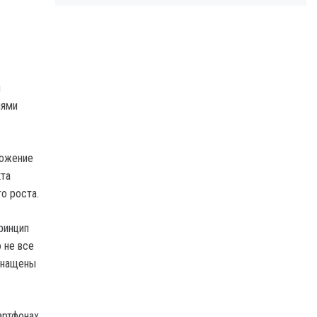
я
лями
ложение
кта
о роста.
ринцип
 не все
оснащены
артфонах