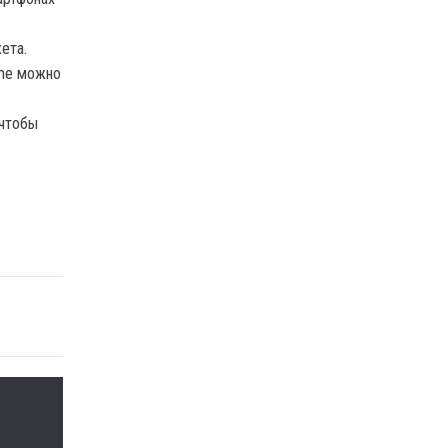
ета.
ome можно
 чтобы