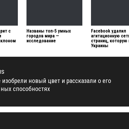
рит с
Названы топ-5 умных
Facebook удалил
и
городов мира —
агитационную сет
 клоном
исследование
страниц, которую 
Украины
us
 изобрели новый цвет и рассказали о его
us
ных способностях