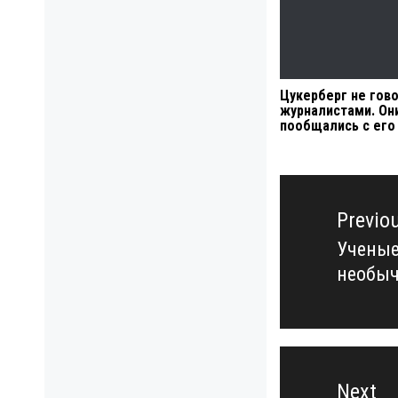
Цукерберг не гово
журналистами. Он
пообщались с его
Навигация
по
Previo
записям
Ученые
Previo
необыч
post:
Next