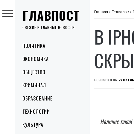
Skip
ГЛАВПОСТ
to
Главпост
>
Технологии
>
content
В IP
СВЕЖИЕ И ГЛАВНЫЕ НОВОСТИ
Primary
ПОЛИТИКА
Menu
СКРЫ
ЭКОНОМИКА
ОБЩЕСТВО
PUBLISHED ON
29 ОКТЯБ
КРИМИНАЛ
ОБРАЗОВАНИЕ
ТЕХНОЛОГИИ
Наличие такой 
КУЛЬТУРА