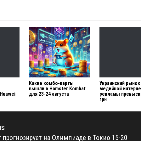
Какие комбо-карты
Украинский рынок
вышли в Hamster Kombat
медийной интерне
 Huawei
для 23-24 августа
рекламы превыси
грн
us
т прогнозирует на Олимпиаде в Токио 15-20
us