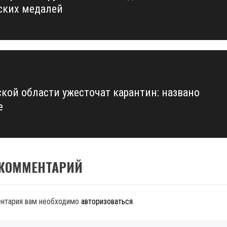
ских медалей
ской области ужесточат карантин: названо
е
 КОММЕНТАРИЙ
ентария вам необходимо
авторизоваться
.