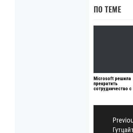
ПО ТЕМЕ
Microsoft решила
прекратить
сотрудничество с
Навигация
по
Previo
записям
Гутцай
Previo