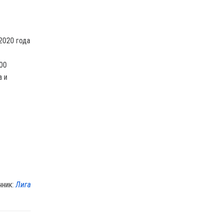
2020 года
00
а и
чник:
Лига