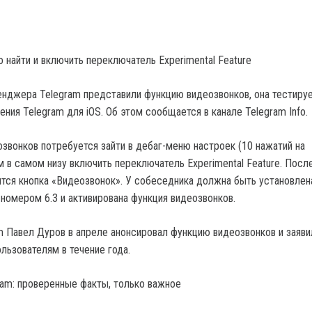
 найти и включить переключатель Experimental Feature
нджера Telegram представили функцию видеозвонков, она тестируе
ния Telegram для iOS. Об этом сообщается в канале Telegram Info.
озвонков потребуется зайти в дебаг-меню настроек (10 нажатий на
м в самом низу включить переключатель Experimental Feature. После
тся кнопка «Видеозвонок». У собеседника должна быть установлен
 номером 6.3 и активирована функция видеозвонков.
m Павел Дуров в апреле анонсировал функцию видеозвонков и заявил
льзователям в течение года.
gram: проверенные факты, только важное