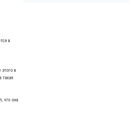
тся в
 этого в
а такая
, что она