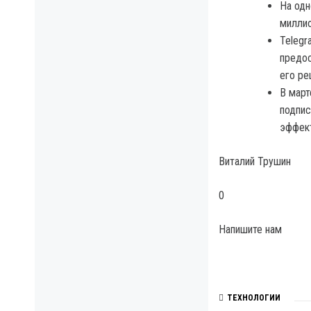
На одн
миллио
Telegr
предос
его ре
В март
подпис
эффект
Виталий Трушин
0
Напишите нам
ТЕХНОЛОГИИ