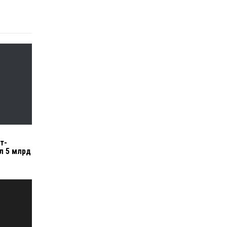
т-
л 5 млрд