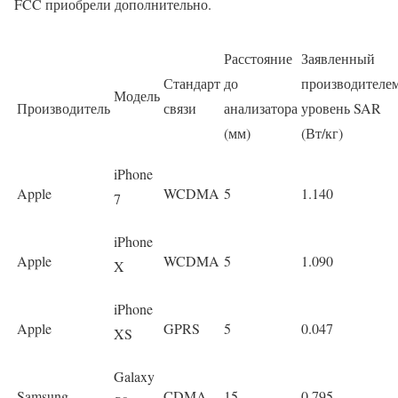
FCC приобрели дополнительно.
Расстояние
Заявленный
Стандарт
до
производителе
Модель
Производитель
связи
анализатора
уровень SAR
(мм)
(Вт/кг)
iPhone
Apple
WCDMA
5
1.140
7
iPhone
Apple
WCDMA
5
1.090
X
iPhone
Apple
GPRS
5
0.047
XS
Galaxy
Samsung
CDMA
15
0.795