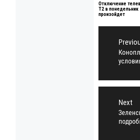
Отключение теле
Т2 в понедельник
произойдет
Навигация
по
Previo
записям
Конопл
Previo
услови
post:
Next
Зеленс
Next
подроб
post: