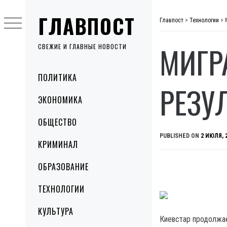
Skip
ГЛАВПОСТ
to
Главпост
>
Технологии
>
content
МИГР
СВЕЖИЕ И ГЛАВНЫЕ НОВОСТИ
Primary
ПОЛИТИКА
Menu
РЕЗУ
ЭКОНОМИКА
ОБЩЕСТВО
PUBLISHED ON
2 ИЮЛЯ, 
КРИМИНАЛ
ОБРАЗОВАНИЕ
ТЕХНОЛОГИИ
КУЛЬТУРА
Киевстар продолжает