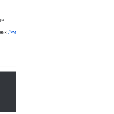
ра.
чник:
Лига