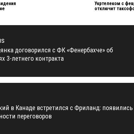
видения
Укртелеком с фев
 не
отключит таксоф
us
янка договорился с ФК «Фенербахче» об
us
ях 3-летнего контракта
кий в Канаде встретился с Фриланд: появились
ности переговоров