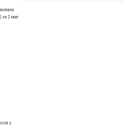
иковала
 за 2 мая
осли у