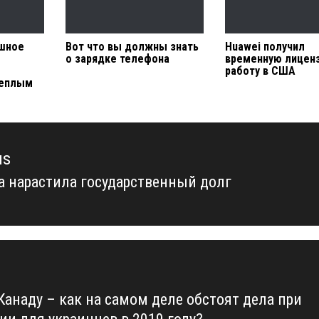
ишное
Вот что вы должны знать
Huawei получил
о зарядке телефона
временную лицен
работу в США
теплым
us
а нарастила государственный долг
us
 Канаду – как на самом деле обстоят дела при