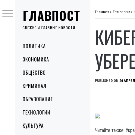
Skip
ГЛАВПОСТ
to
Главпост
>
Технологии
>
content
КИБЕ
СВЕЖИЕ И ГЛАВНЫЕ НОВОСТИ
Primary
ПОЛИТИКА
Menu
УБЕР
ЭКОНОМИКА
ОБЩЕСТВО
PUBLISHED ON
26 АПРЕЛ
КРИМИНАЛ
ОБРАЗОВАНИЕ
ТЕХНОЛОГИИ
КУЛЬТУРА
Читайте также: Укр