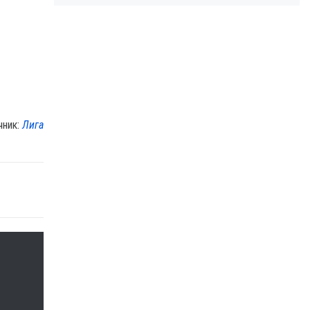
чник:
Лига