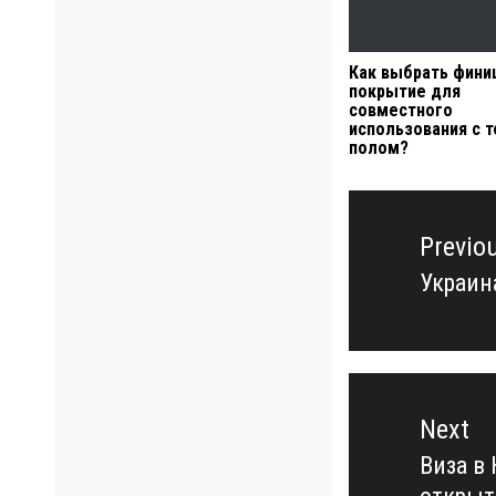
Как выбрать фин
покрытие для
совместного
использования с 
полом?
Навигация
по
Previo
записям
Украин
Previo
post:
Next
Виза в
Next