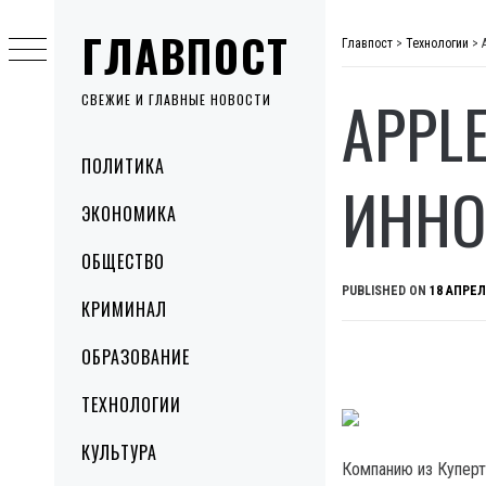
Skip
ГЛАВПОСТ
to
Главпост
>
Технологии
>
content
APPL
СВЕЖИЕ И ГЛАВНЫЕ НОВОСТИ
Primary
ПОЛИТИКА
Menu
ИННО
ЭКОНОМИКА
ОБЩЕСТВО
PUBLISHED ON
18 АПРЕЛ
КРИМИНАЛ
ОБРАЗОВАНИЕ
ТЕХНОЛОГИИ
КУЛЬТУРА
Компанию из Куперти