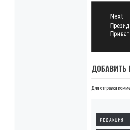
Next
Презид
Next
Прива
post:
ДОБАВИТЬ
Для отправки комм
РЕДАКЦИЯ