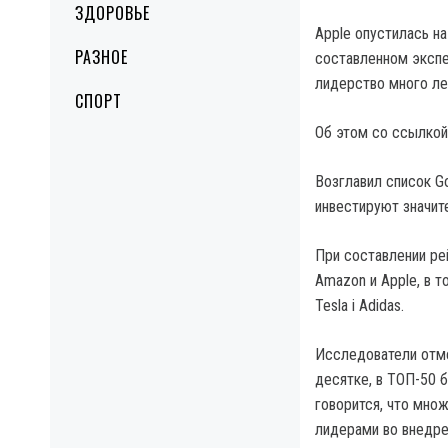
ЗДОРОВЬЕ
Apple опустилась н
РАЗНОЕ
составленном экспер
лидерство много ле
СПОРТ
Об этом со ссылкой 
Возглавил список Go
инвестируют значит
При составлении ре
Amazon и Apple, в т
Tesla і Adidas.
Исследователи отме
десятке, в ТОП-50 
говорится, что мно
лидерами во внедре