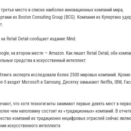
а третье место в списке наиболее инновационных компаний мира,
тами из Boston Consulting Group (BCG). Компания из Купертино уде
т.
на Retail Detail сообщает издание Mind.
ogle, на втором месте — Amazon. Как пишет Retail Detail, обе компа
ельные средства в искусственный интеллект.
йтинга эксперти исследовали более 2500 мировых компаний. Кроме 
оп-5 входят Microsoft и Samsung. Десятку замыкают Netflix, IBM, Fac
чают, что хотя техногиганты занимают первые девять мест в перво
более чем наполовину состоит из «традиционных» компаний. В отчет
жество компаний из традиционно нецифровых отраслей сейчас явля
нии искусственного интеллекта.