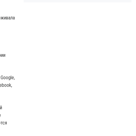
рживала
нии
Google,
ebook,
й
е
ются