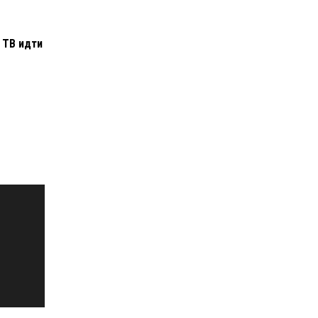
т
 ТВ идти