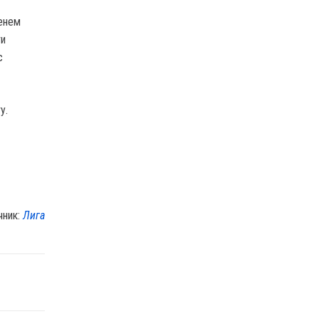
менем
ти
с
у.
чник:
Лига