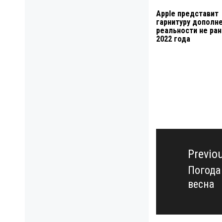
Apple представит
гарнитуру дополн
реальности не ра
2022 года
Навигация
по
Previo
записям
Погода
Previo
весна
post: