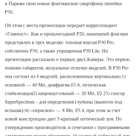
в Париже свои новые флагманские смартфоны линейки
P30.
Об этом с места презентации передает корреспондент
«Главпост». Как и прошлогодний P20, нынешний флагман
представлен в трех моделях: топовая версия P30 Pro,
собственно P30, а также упрощенная P30 Lite. На
презентации рассказали о первых двух.Камеры. Это первое,
помимо габаритов, визуальное отличие моделей. В P30 Pro
она состоит из 4 модулей, расположенных вертикально:1)
основной — 40 Мп, диафрагма f/1.6, оптическая
стабилизация2) широкоугольный — 20 Мп, f/2.23) сенсор
SuperSpectrum – для определения глубины (вынесен под
вспышку)4) «перископ» — 8 Мп, f/3.4, при этом за счет
новой конструкции дает 5-кратный оптический зум. По
утверждению производителя, в сочетании с программными
алгоритмами может обеспечить 10-кратный гибридный зум