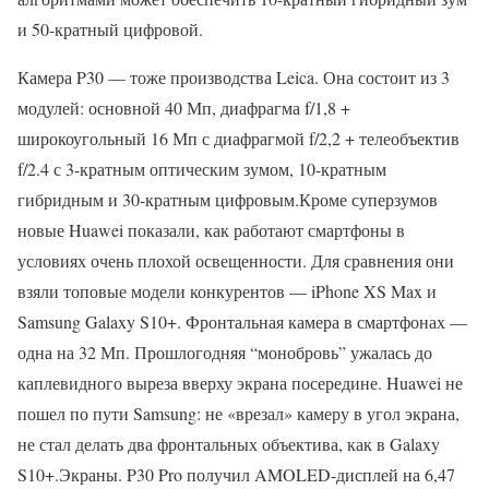
и 50-кратный цифровой.
Камера P30 — тоже производства Leica. Она состоит из 3
модулей: основной 40 Мп, диафрагма f/1,8 +
широкоугольный 16 Мп с диафрагмой f/2,2 + телеобъектив
f/2.4 с 3-кратным оптическим зумом, 10-кратным
гибридным и 30-кратным цифровым.Кроме суперзумов
новые Huawei показали, как работают смартфоны в
условиях очень плохой освещенности. Для сравнения они
взяли топовые модели конкурентов — iPhone XS Max и
Samsung Galaxy S10+. Фронтальная камера в смартфонах —
одна на 32 Мп. Прошлогодняя “монобровь” ужалась до
каплевидного выреза вверху экрана посередине. Huawei не
пошел по пути Samsung: не «врезал» камеру в угол экрана,
не стал делать два фронтальных объектива, как в Galaxy
S10+.Экраны. P30 Pro получил AMOLED-дисплей на 6,47