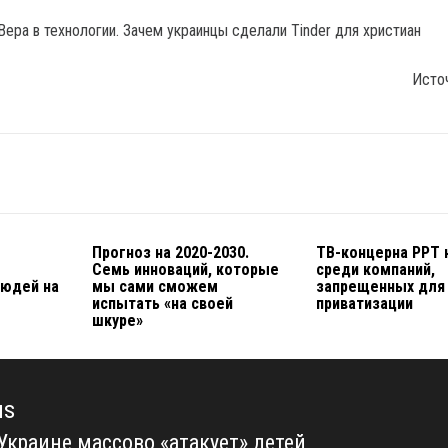
а в технологии. Зачем украинцы сделали Tinder для христиан
Исто
Прогноз на 2020-2030.
ТВ-концерна РРТ 
Семь инноваций, которые
среди компаний,
людей на
мы сами сможем
запрещенных для
испытать «на своей
приватизации
шкуре»
us
 Украине массово «атакует» детей
us