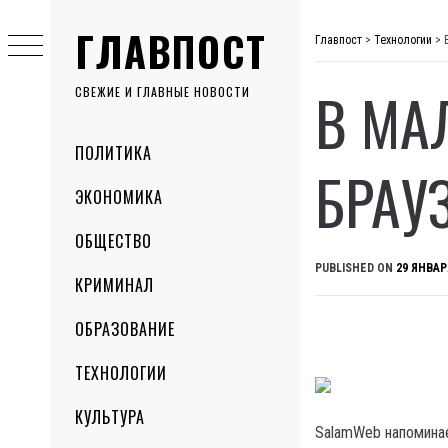
Skip
ГЛАВПОСТ
to
Главпост
>
Технологии
>
content
В МА
СВЕЖИЕ И ГЛАВНЫЕ НОВОСТИ
Primary
ПОЛИТИКА
Menu
БРАУ
ЭКОНОМИКА
ОБЩЕСТВО
PUBLISHED ON
29 ЯНВАР
КРИМИНАЛ
ОБРАЗОВАНИЕ
ТЕХНОЛОГИИ
КУЛЬТУРА
SalamWeb напоминае