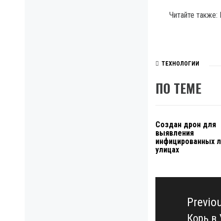
Читайте также: Вер
ТЕХНОЛОГИИ
ПО ТЕМЕ
Создан дрон для
выявления
инфицированных 
улицах
Навигация
по
Previo
записям
Корь в
Previo