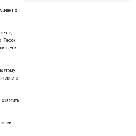
минает о
тенте,
х. Также
литься и
 поэтому
интернете
 охватить
телей.