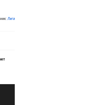
чник:
Лига
нет