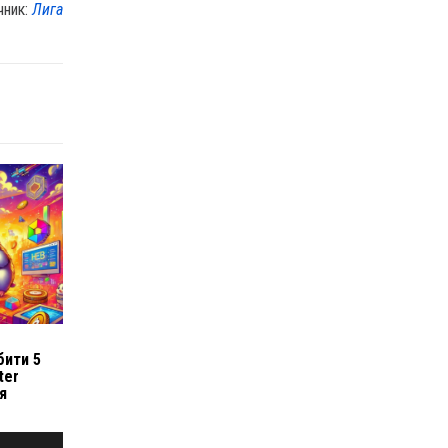
чник:
Лига
бити 5
ter
я