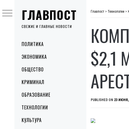
Skip
ГЛАВПОСТ
to
Главпост
>
Технологии
>
content
КОМП
СВЕЖИЕ И ГЛАВНЫЕ НОВОСТИ
Primary
ПОЛИТИКА
Menu
$2,1 
ЭКОНОМИКА
ОБЩЕСТВО
АРЕС
КРИМИНАЛ
ОБРАЗОВАНИЕ
PUBLISHED ON
23 ИЮНЯ,
ТЕХНОЛОГИИ
КУЛЬТУРА