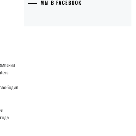
МЫ В FACEBOOK
омпании
ters.
освободил
ее
 года