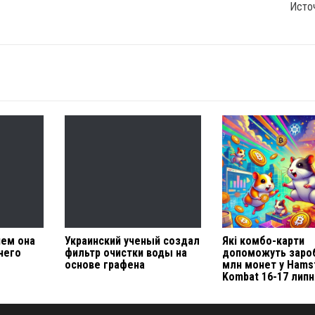
Исто
чем она
Украинский ученый создал
Які комбо-карти
чего
фильтр очистки воды на
допоможуть заро
основе графена
млн монет у Hams
Kombat 16-17 липн