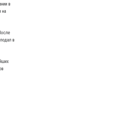
ании в
я на
После
 подал в
ейших
ов