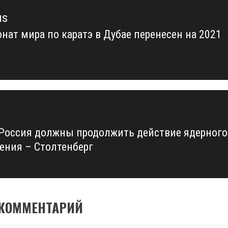
us
нат мира по каратэ в Дубае перенесен на 2021
us
Россия должны продолжить действие ядерного
ения – Столтенберг
 КОММЕНТАРИЙ