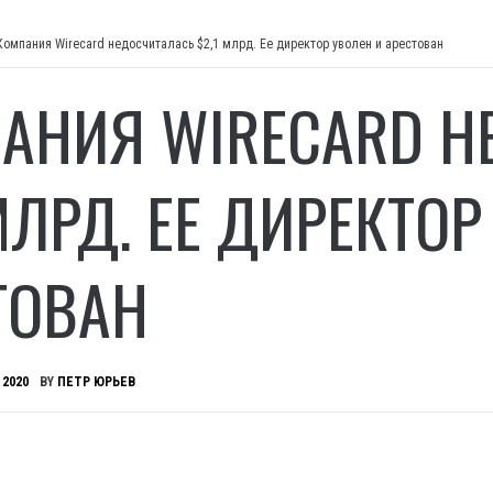
Компания Wirecard недосчиталась $2,1 млрд. Ее директор уволен и арестован
АНИЯ WIRECARD Н
МЛРД. ЕЕ ДИРЕКТОР
ТОВАН
 2020
BY
ПЕТР ЮРЬЕВ