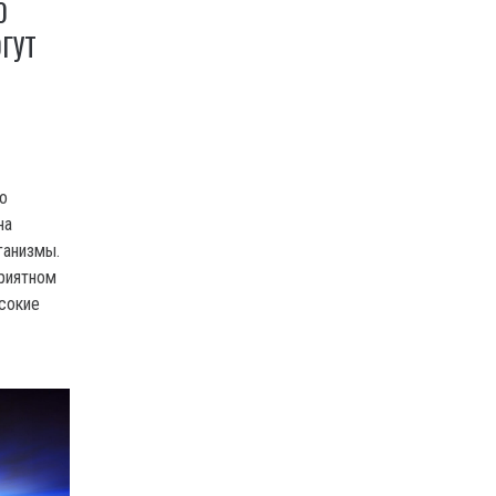
0
ГУТ
о
на
ганизмы.
риятном
ысокие