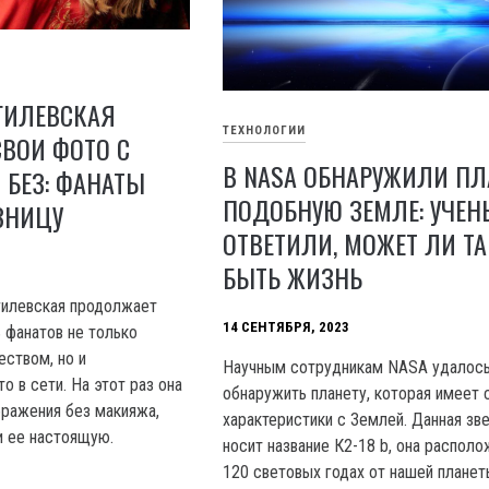
ГИЛЕВСКАЯ
ТЕХНОЛОГИИ
ВОИ ФОТО С
В NASA ОБНАРУЖИЛИ ПЛ
БЕЗ: ФАНАТЫ
ПОДОБНУЮ ЗЕМЛЕ: УЧЕН
ЗНИЦУ
ОТВЕТИЛИ, МОЖЕТ ЛИ Т
БЫТЬ ЖИЗНЬ
гилевская продолжает
14 СЕНТЯБРЯ, 2023
 фанатов не только
ством, но и
Научным сотрудникам NASA удалос
 в сети. На этот раз она
обнаружить планету, которая имеет
ражения без макияжа,
характеристики с Землей. Данная зв
и ее настоящую.
носит название К2-18 b, она располо
120 световых годах от нашей планет