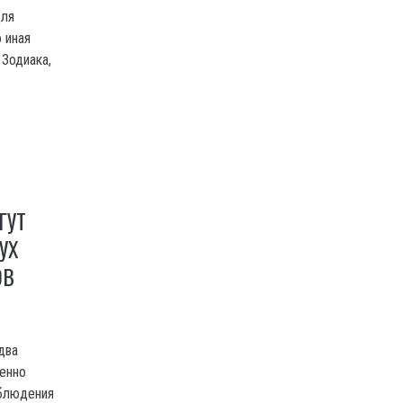
для
 иная
 Зодиака,
ГУТ
УХ
ОВ
два
бенно
аблюдения