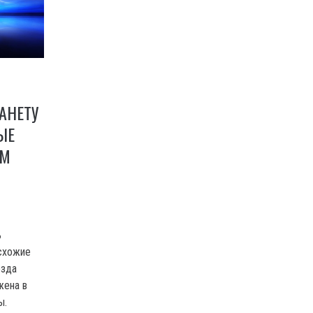
АНЕТУ
ЫЕ
АМ
ь
 схожие
езда
жена в
ы.