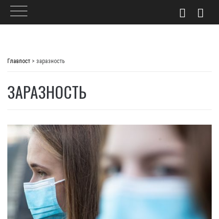
Skip
to
Главпост
>
заразность
content
ЗАРАЗНОСТЬ