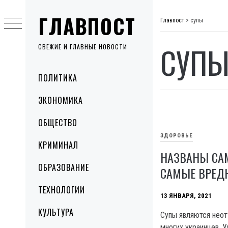
Skip
ГЛАВПОСТ
to
Главпост
>
супы
content
СУП
СВЕЖИЕ И ГЛАВНЫЕ НОВОСТИ
Primary
ПОЛИТИКА
Menu
ЭКОНОМИКА
ОБЩЕСТВО
ЗДОРОВЬЕ
КРИМИНАЛ
НАЗВАНЫ СА
ОБРАЗОВАНИЕ
САМЫЕ ВРЕД
ТЕХНОЛОГИИ
13 ЯНВАРЯ, 2021
КУЛЬТУРА
Супы являются нео
многих украинцев. 