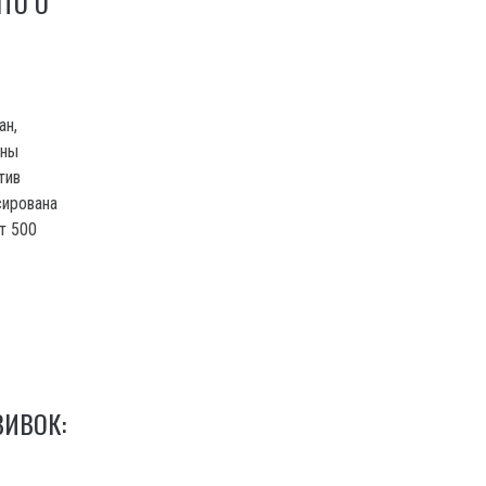
ТО О
ан,
ины
отив
сирована
т 500
ВИВОК: