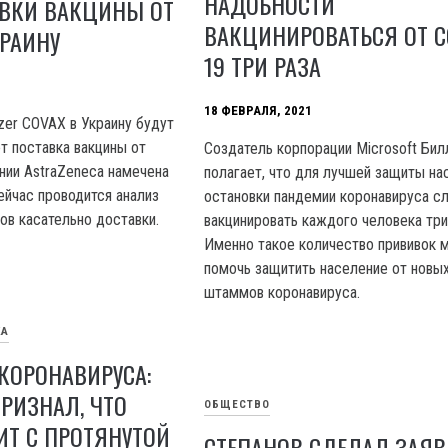
НАДОБНОСТИ
АВКИ ВАКЦИНЫ ОТ
ВАКЦИНИРОВАТЬСЯ ОТ C
КРАИНУ
19 ТРИ РАЗА
18 ФЕВРАЛЯ, 2021
zer COVAX в Украину будут
т поставка вакцины от
Создатель корпорации Microsoft Бил
нии AstraZeneca намечена
полагает, что для лучшей защиты на
ейчас проводится анализ
остановки пандемии коронавируса с
ов касательно доставки.
вакцинировать каждого человека три
Именно такое количество прививок 
помочь защитить население от новы
штаммов коронавируса.
КА
КОРОНАВИРУСА:
РИЗНАЛ, ЧТО
ОБЩЕСТВО
ИТ С ПРОТЯНУТОЙ
СТЕПАНОВ СДЕЛАЛ ЗАЯ