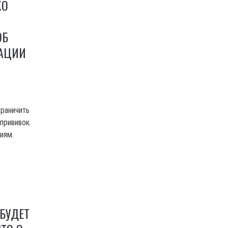
КО
ОБ
АЦИИ
раничить
прививок.
иям.
БУДЕТ