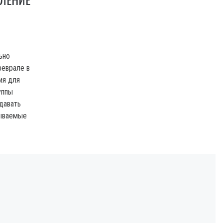
ьно
феврале в
ия для
уппы
давать
зываемые