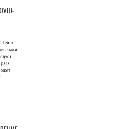
OVID-
л Гейтс
селения и
ледует
 раза.
может
х
ВЛЕНИЕ