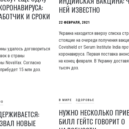
ИНДИЙСКАЯ ВАКЦИНА: Ч
КОРОНАВИРУСА:
НЕЙ ИЗВЕСТНО
АБОТЧИК И СРОКИ
22 ФЕВРАЛЯ, 2021
Украина находится вверху списка стр
стоящие на очереди получения вакц
Covishield от Serum Institute India пр
ины удалось договориться
коронавируса. Первая поставка анон
авок в страны
на конец февраля. В Украину доставя
ны NovaVax. Согласно
тысяч доз.
 прибудет 15 млн доз.
В МИРЕ
ЗДОРОВЬЕ
ВО
НУЖНО НЕСКОЛЬКО ПРИ
ДЕРЖИВАЕТСЯ:
БИЛЛ ГЕЙТС ГОВОРИТ О
АЗВАЛ НОВЫЕ