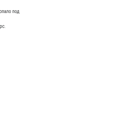
опало под
рс.