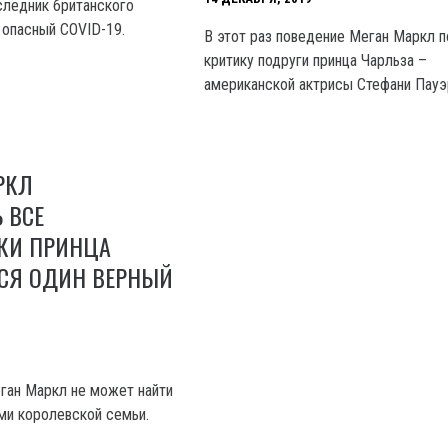
следник британского
 опасный COVID-19.
В этот раз поведение Меган Маркл п
критику подруги принца Чарльза –
американской актрисы Стефани Пауэ
РКЛ
 ВСЕ
КИ ПРИНЦА
ЛСЯ ОДИН ВЕРНЫЙ
ган Маркл не может найти
ми королевской семьи.