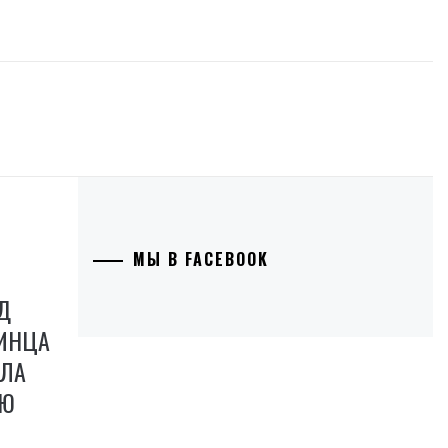
МЫ В FACEBOOK
Д
РИНЦА
АЛА
УЮ