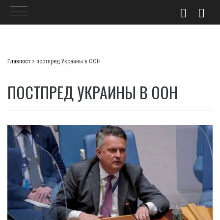
Skip
to
Главпост
>
постпред Украины в ООН
content
ПОСТПРЕД УКРАИНЫ В ООН