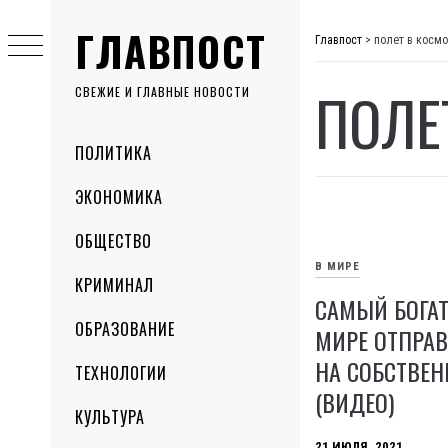
Skip
ГЛАВПОСТ
to
Главпост
>
полет в косм
content
ПОЛЕ
СВЕЖИЕ И ГЛАВНЫЕ НОВОСТИ
Primary
ПОЛИТИКА
Menu
ЭКОНОМИКА
ОБЩЕСТВО
В МИРЕ
КРИМИНАЛ
САМЫЙ БОГАТ
ОБРАЗОВАНИЕ
МИРЕ ОТПРА
НА СОБСТВЕН
ТЕХНОЛОГИИ
(ВИДЕО)
КУЛЬТУРА
21 ИЮЛЯ, 2021