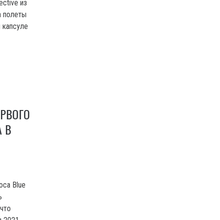
ctive из
а полеты
 капсуле
ЕРВОГО
 В
са Blue
ь
 что