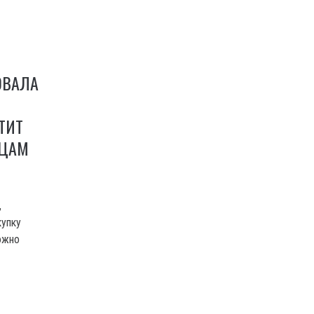
ОВАЛА
ТИТ
НЦАМ
,
купку
можно