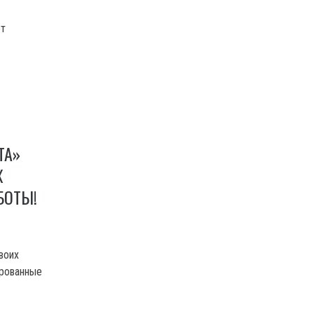
ет
ТА»
Х
БОТЫ!
воих
ированные