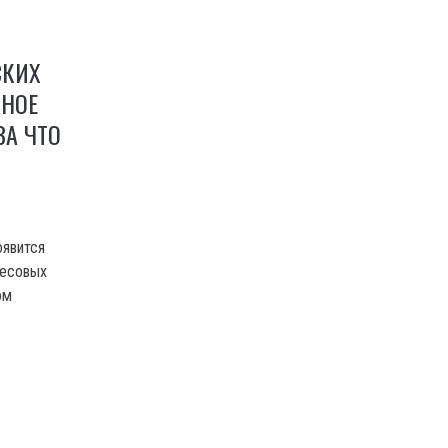
СКИХ
ЖНОЕ
ЗА ЧТО
оявится
весовых
ом