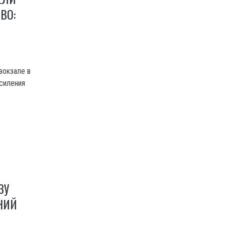
ВО:
вокзале в
силения
ЗУ
НИЙ