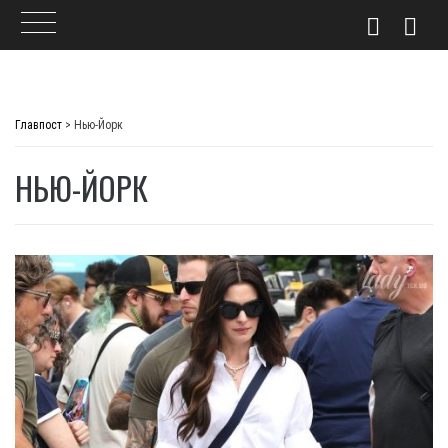
Skip
to
Главпост
>
Нью-Йорк
content
НЬЮ-ЙОРК