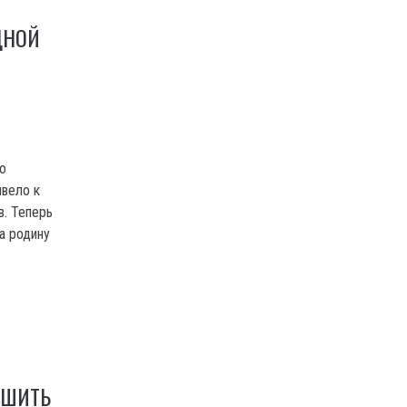
ДНОЙ
о
ивело к
. Теперь
а родину
РШИТЬ