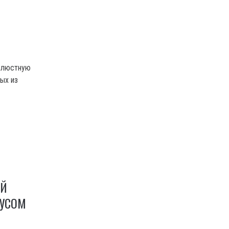
елюстную
ных из
ОЙ
РУСОМ