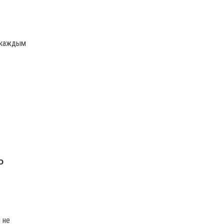
с каждым
Р
И
 не