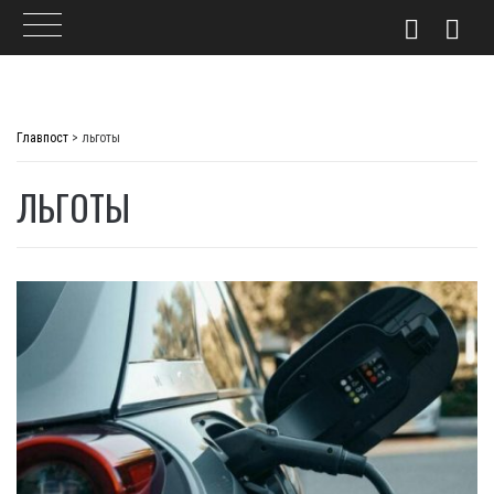
Skip
to
Главпост
>
льготы
content
ЛЬГОТЫ