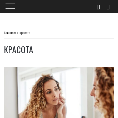
Skip
to
Главпост
>
красота
content
КРАСОТА