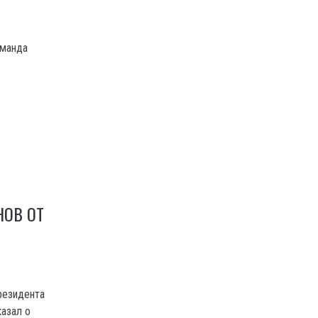
оманда
НОВ ОТ
резидента
азал о