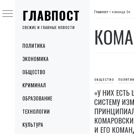
Skip
ГЛАВПОСТ
to
Главпост
>
команда Зе
content
КОМА
СВЕЖИЕ И ГЛАВНЫЕ НОВОСТИ
Primary
ПОЛИТИКА
Menu
ЭКОНОМИКА
ОБЩЕСТВО
ОБЩЕСТВО
ПОЛИТИ
КРИМИНАЛ
«У НИХ ЕСТЬ
ОБРАЗОВАНИЕ
СИСТЕМУ ИЗ
ПРИНЦИПИАЛ
ТЕХНОЛОГИИ
КОМАРОВСКИ
КУЛЬТУРА
И ЕГО КОМАН