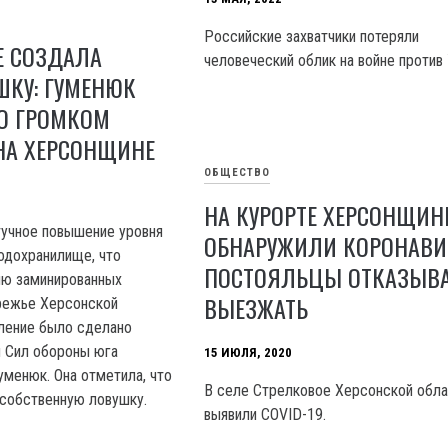
Российские захватчики потеряли
Е СОЗДАЛА
человеческий облик на войне против
ШКУ: ГУМЕНЮК
 О ГРОМКОМ
НА ХЕРСОНЩИНЕ
ОБЩЕСТВО
НА КУРОРТЕ ХЕРСОНЩИ
учное повышение уровня
ОБНАРУЖИЛИ КОРОНАВИ
одохранилище, что
ПОСТОЯЛЬЦЫ ОТКАЗЫВ
ию заминированных
ВЫЕЗЖАТЬ
режье Херсонской
вление было сделано
 Сил обороны юга
15 ИЮЛЯ, 2020
уменюк. Она отметила, что
В селе Стрелковое Херсонской обла
 собственную ловушку.
выявили COVID-19.