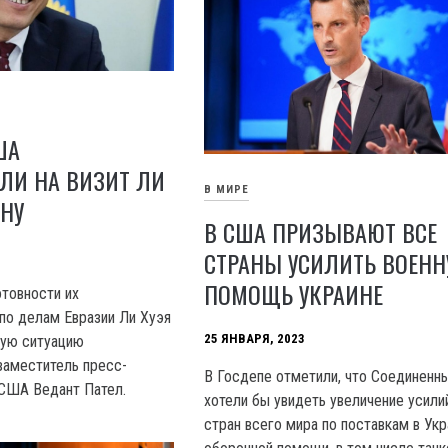
ША
ЛИ НА ВИЗИТ ЛИ
В МИРЕ
ИНУ
В США ПРИЗЫВАЮТ ВСЕ
СТРАНЫ УСИЛИТЬ ВОЕН
ПОМОЩЬ УКРАИНЕ
отовности их
по делам Евразии Ли Хуэя
25 ЯНВАРЯ, 2023
ную ситуацию
заместитель пресс-
В Госдепе отметили, что Соединенн
 США Ведант Пател.
хотели бы увидеть увеличение усили
стран всего мира по поставкам в Укр