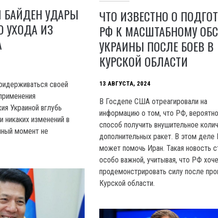
И БАЙДЕН УДАРЫ
ЧТО ИЗВЕСТНО О ПОДГО
О УХОДА ИЗ
РФ К МАСШТАБНОМУ ОБС
А
УКРАИНЫ ПОСЛЕ БОЕВ В
КУРСКОЙ ОБЛАСТИ
13 АВГУСТА, 2024
идерживаться своей
 применения
В Госдепе США отреагировали на
ия Украиной вглубь
информацию о том, что РФ, вероятно
и никаких изменений в
способ получить внушительное коли
нный момент не
дополнительных ракет. В этом деле
может помочь Иран. Такая новость с
особо важной, учитывая, что РФ хоч
продемонстрировать силу после про
Курской области.