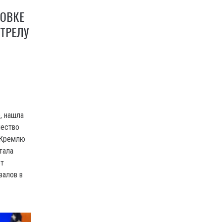
ТОВКЕ
ТРЕЛУ
, нашла
чество
 Кремлю
тала
ет
валов в