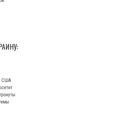
ов.
РАИНУ:
ь США
осетит
атронуты
 темы