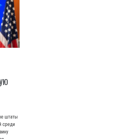
НУЮ
ые штаты
й среди
аину