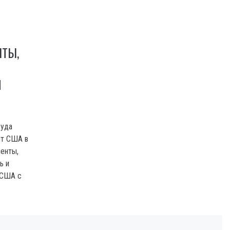
НТЫ,
Й
суда
нт США в
менты,
ь и
 США с