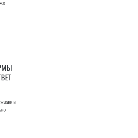
аже
ОРМЫ
ТВЕТ
 жизни и
ьно