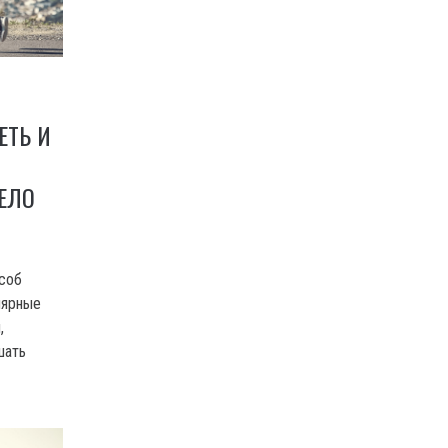
ЕТЬ И
ЕЛО
соб
лярные
,
шать