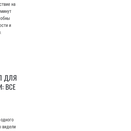
ствие на
 минут
собны
ости и
я.
Л ДЛЯ
: ВСЕ
 одного
ы видели