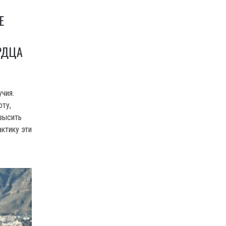
Е
РДЦА
чия.
ту,
овысить
актику эти