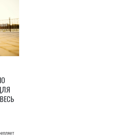
НО
ДЛЯ
ВЕСЬ
репляет