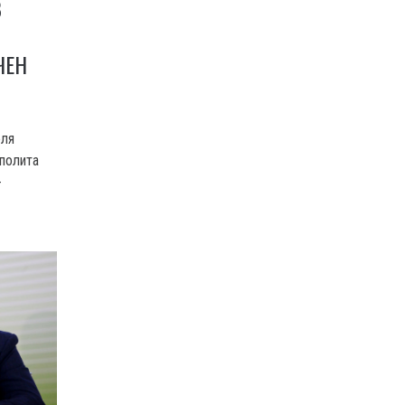
В
ЧЕН
еля
полита
-