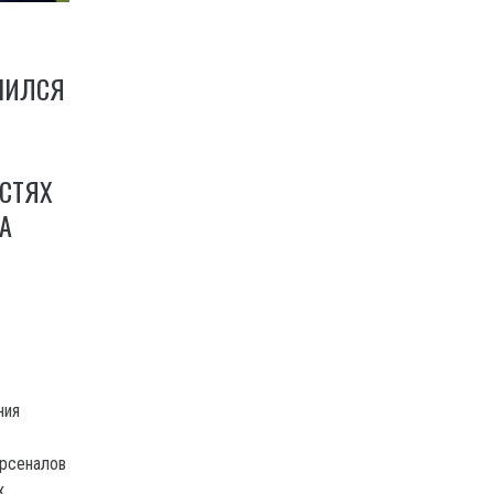
ЧИЛСЯ
СТЯХ
А
ния
рсеналов
х