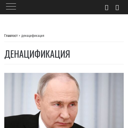
Skip
to
Главпост
>
денацификация
content
ДЕНАЦИФИКАЦИЯ