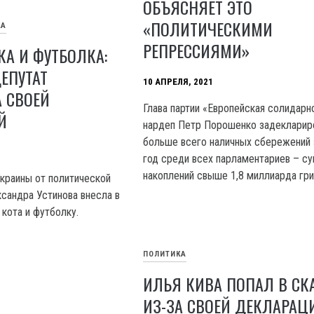
ОБЪЯСНЯЕТ ЭТО
«ПОЛИТИЧЕСКИМИ
КА
РЕПРЕССИЯМИ»
КА И ФУТБОЛКА:
ЕПУТАТ
10 АПРЕЛЯ, 2021
 СВОЕЙ
Глава партии «Европейская солидарн
Й
нардеп Петр Порошенко задекларир
больше всего наличных сбережений 
год среди всех парламентариев – с
накоплений свыше 1,8 миллиарда гри
краины от политической
ксандра Устинова внесла в
кота и футболку.
ПОЛИТИКА
ИЛЬЯ КИВА ПОПАЛ В С
ИЗ-ЗА СВОЕЙ ДЕКЛАРАЦ