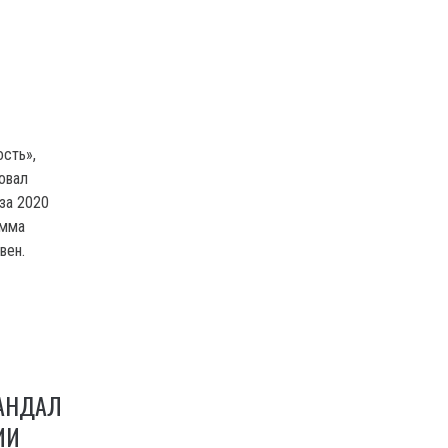
ость»,
овал
за 2020
умма
вен.
КАНДАЛ
ИИ