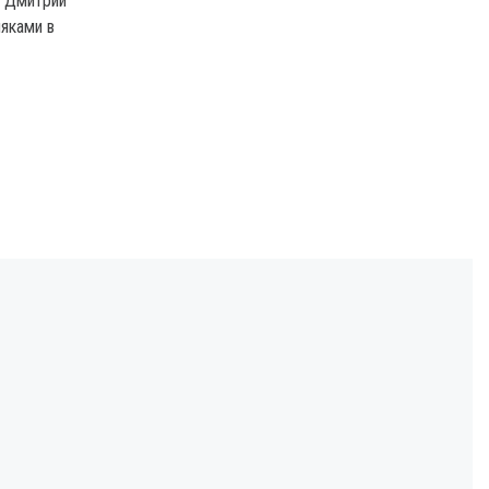
и Дмитрий
яками в