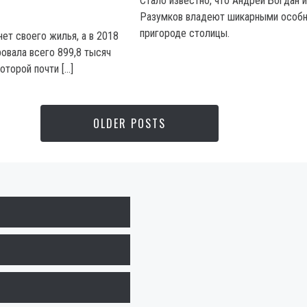
Стало известно, что Андрей Богдан 
Разумков владеют шикарными особн
пригороде столицы.
ет своего жилья, а в 2018
ровала всего 899,8 тысяч
которой почти […]
OLDER POSTS