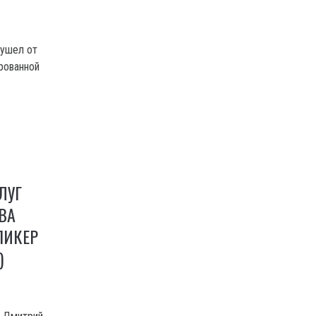
 ушел от
рованной
ЛУГ
ВА
ПИКЕР
)