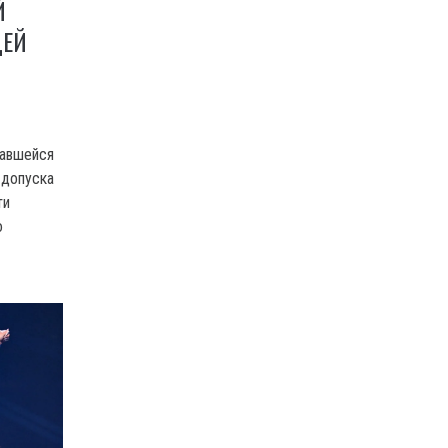
Й
ЩЕЙ
завшейся
 допуска
ти
о