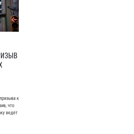
РИЗЫВ
Х
 призыва к
вив, что
аку ведёт