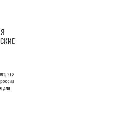
СЯ
ЙСКИЕ
ет, что
 россии
я для