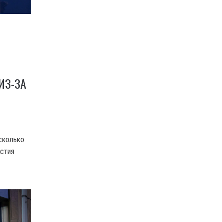
ИЗ-ЗА
есколько
астия