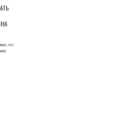
АТЬ
ИНА
вил, что
мние